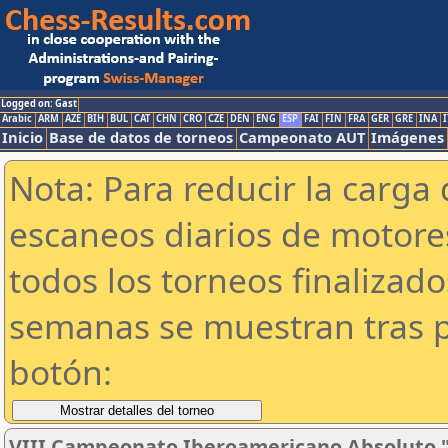
Logged on: Gast
Arabic
ARM
AZE
BIH
BUL
CAT
CHN
CRO
CZE
DEN
ENG
ESP
FAI
FIN
FRA
GER
GRE
INA
I
Inicio
Base de datos de torneos
Campeonato AUT
Imágenes
Nota: Para reducir la carga 
escaneos diarios de motor
todos los torneos finalizad
semanas se muestran tras p
botón:
VIII Campeonato Iberoamericano Absoluto 