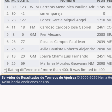
Rd.
M.
No.Ini.
Nombre
FIDE
FE
1
39
123
WFM
Carreras Mendiolea Paulina Adri
1745
ME
2
80
-2
sin emparejar
0
3
23
127
Lopez Garcia Miguel Angel
1710
ME
4
11
18
FM
Cardoso Cardoso Jose Gabriel
2461
CO
5
8
6
GM
Fier Alexandr
2583
BR
6
26
77
Rosales Campos Paul Ivan
2039
ME
7
25
71
Avila Bautista Roberto Alejandro
2090
ME
8
13
20
GM
Ibarra Chami Luis Fernando
2451
ME
9
25
69
Martinez Morales Geovanni NM
2098
ME
*) Rating difference of more than 400. It was limited to 400.
Servidor de Resultados de Torneos de Ajedrez
© 2006-2026 Heinz H
Aviso legal/Condiciones de uso