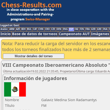
Logged on: Gast
Arabic
ARM
AZE
BIH
BUL
CAT
CHN
CRO
CZE
DEN
ENG
ESP
FAI
FIN
FRA
GER
GRE
INA
I
Inicio
Base de datos de torneos
Campeonato AUT
Imágenes
Nota: Para reducir la carga del servidor en los esc
todos los torneos finalizados hace más de 2 semanas
VIII Campeonato Iberoamericano Absoluto 
Última actualización19.02.2022 21:35:45, Propietario/Última carga: Eduardo 
Información de jugadores
Nombre
Galaviz Medina Sion Radamantys
Título
FM