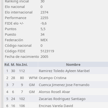
Ranking inicial
30
Elo nacional
0
Elo internacional
2374
Performance
2255
FIDE elo +/-
-9,6
Puntos
5,5
Puesto
34
Federación
MEX
Código nacional
0
Código FIDE
5123119
Fecha de nacimiento
2005
Rd.
M.
No.Ini.
Nombre
1
30
112
Ramirez Toledo Ayleen Maribel
2
28
80
WFM
Ocampo Cristina
3
7
9
GM
Cuenca Jimenez Jose Fernando
4
6
7
GM
Alonso Rosell Alvar
5
24
102
Zacarias Rodriguez Santiago
6
16
106
Encinas Varela David