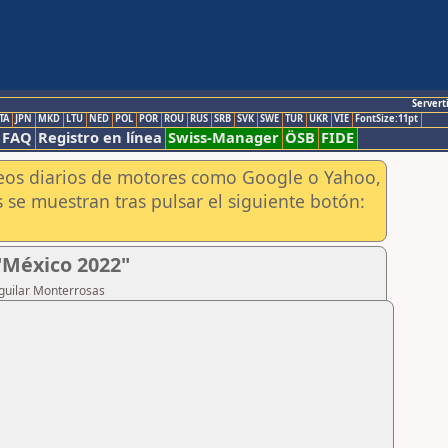
Servert
TA
JPN
MKD
LTU
NED
POL
POR
ROU
RUS
SRB
SVK
SWE
TUR
UKR
VIE
FontSize:11pt
FAQ
Registro en línea
Swiss-Manager
ÖSB
FIDE
aneos diarios de motores como Google o Yahoo,
 se muestran tras pulsar el siguiente botón:
"México 2022"
Aguilar Monterrosas