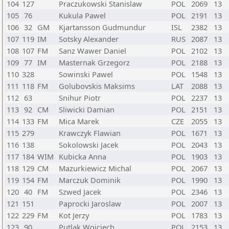
104
127
Praczukowski Stanislaw
POL
2069
13
105
76
Kukula Pawel
POL
2191
13
106
32
GM
Kjartansson Gudmundur
ISL
2382
13
107
119
IM
Sotsky Alexander
RUS
2087
13
108
107
FM
Sanz Wawer Daniel
POL
2102
13
109
77
IM
Masternak Grzegorz
POL
2188
13
110
328
Sowinski Pawel
POL
1548
13
111
118
FM
Golubovskis Maksims
LAT
2088
13
112
63
Snihur Piotr
POL
2237
13
113
92
CM
Sliwicki Damian
POL
2151
13
114
133
FM
Mica Marek
CZE
2055
13
115
279
Krawczyk Flawian
POL
1671
13
116
138
Sokolowski Jacek
POL
2043
13
117
184
WIM
Kubicka Anna
POL
1903
13
118
129
CM
Mazurkiewicz Michal
POL
2067
13
119
154
FM
Marczuk Dominik
POL
1990
13
120
40
FM
Szwed Jacek
POL
2346
13
121
151
Paprocki Jaroslaw
POL
2007
13
122
229
FM
Kot Jerzy
POL
1783
13
123
90
Putlak Wojciech
POL
2153
13