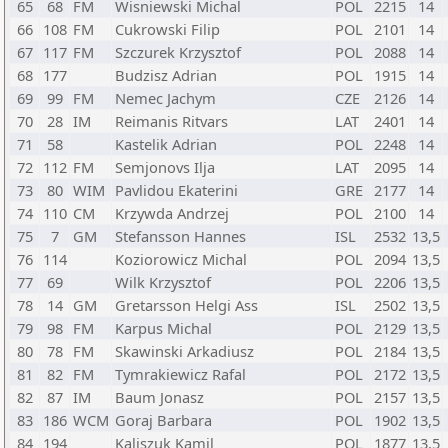
65
68
FM
Wisniewski Michal
POL
2215
14
66
108
FM
Cukrowski Filip
POL
2101
14
67
117
FM
Szczurek Krzysztof
POL
2088
14
68
177
Budzisz Adrian
POL
1915
14
69
99
FM
Nemec Jachym
CZE
2126
14
70
28
IM
Reimanis Ritvars
LAT
2401
14
71
58
Kastelik Adrian
POL
2248
14
72
112
FM
Semjonovs Ilja
LAT
2095
14
73
80
WIM
Pavlidou Ekaterini
GRE
2177
14
74
110
CM
Krzywda Andrzej
POL
2100
14
75
7
GM
Stefansson Hannes
ISL
2532
13,5
76
114
Koziorowicz Michal
POL
2094
13,5
77
69
Wilk Krzysztof
POL
2206
13,5
78
14
GM
Gretarsson Helgi Ass
ISL
2502
13,5
79
98
FM
Karpus Michal
POL
2129
13,5
80
78
FM
Skawinski Arkadiusz
POL
2184
13,5
81
82
FM
Tymrakiewicz Rafal
POL
2172
13,5
82
87
IM
Baum Jonasz
POL
2157
13,5
83
186
WCM
Goraj Barbara
POL
1902
13,5
84
194
Kaliszuk Kamil
POL
1877
13,5