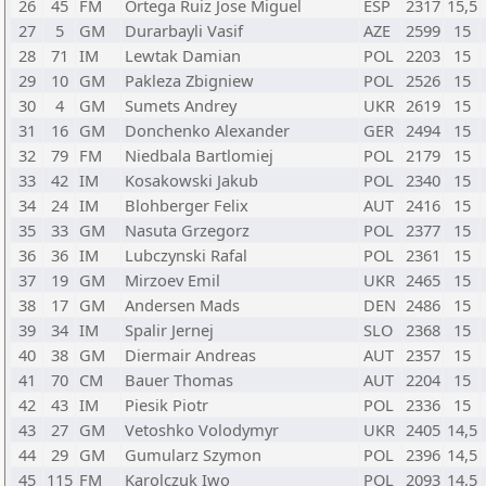
26
45
FM
Ortega Ruiz Jose Miguel
ESP
2317
15,5
27
5
GM
Durarbayli Vasif
AZE
2599
15
28
71
IM
Lewtak Damian
POL
2203
15
29
10
GM
Pakleza Zbigniew
POL
2526
15
30
4
GM
Sumets Andrey
UKR
2619
15
31
16
GM
Donchenko Alexander
GER
2494
15
32
79
FM
Niedbala Bartlomiej
POL
2179
15
33
42
IM
Kosakowski Jakub
POL
2340
15
34
24
IM
Blohberger Felix
AUT
2416
15
35
33
GM
Nasuta Grzegorz
POL
2377
15
36
36
IM
Lubczynski Rafal
POL
2361
15
37
19
GM
Mirzoev Emil
UKR
2465
15
38
17
GM
Andersen Mads
DEN
2486
15
39
34
IM
Spalir Jernej
SLO
2368
15
40
38
GM
Diermair Andreas
AUT
2357
15
41
70
CM
Bauer Thomas
AUT
2204
15
42
43
IM
Piesik Piotr
POL
2336
15
43
27
GM
Vetoshko Volodymyr
UKR
2405
14,5
44
29
GM
Gumularz Szymon
POL
2396
14,5
45
115
FM
Karolczuk Iwo
POL
2093
14,5