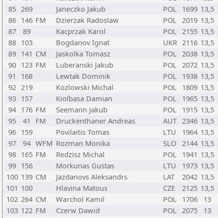
85
269
Janeczko Jakub
POL
1699
13,5
86
146
FM
Dzierzak Radoslaw
POL
2019
13,5
87
89
Kacprzak Karol
POL
2155
13,5
88
103
Bogdanov Ignat
UKR
2116
13,5
89
141
CM
Jaskolka Tomasz
POL
2038
13,5
90
123
FM
Luberanski Jakub
POL
2072
13,5
91
168
Lewtak Dominik
POL
1938
13,5
92
219
Kozlowski Michal
POL
1809
13,5
93
157
Kiolbasa Damian
POL
1965
13,5
94
176
FM
Seemann Jakub
POL
1915
13,5
95
41
FM
Druckenthaner Andreas
AUT
2346
13,5
96
159
Povilaitis Tomas
LTU
1964
13,5
97
94
WFM
Rozman Monika
SLO
2144
13,5
98
165
FM
Redzisz Michal
POL
1941
13,5
99
156
Morkunas Gustas
LTU
1973
13,5
100
139
CM
Jazdanovs Aleksandrs
LAT
2042
13,5
101
100
Hlavina Matous
CZE
2125
13,5
102
264
CM
Warchol Kamil
POL
1706
13
103
122
FM
Czerw Dawid
POL
2075
13