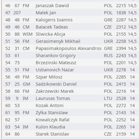
46
67
FM
Janaszak Dawid
POL
2215
14,5
47
207
Malek Jan
POL
1838
14,5
48
48
FM
Kalogeris Ioannis
GRE
2287
14,5
49
46
CM
Balacek Tadeas
CZE
2312
14,5
50
88
WIM
Sliwicka Alicja
POL
2155
14,5
51
56
FM
Gerasimenyk Mikhail
UKR
2258
14,5
52
31
CM
Papasimakopoulos Alexandros
GRE
2394
14,5
53
61
Sharankov Grigory
RUS
2243
14,5
54
73
Brzezinski Mateusz
POL
2201
14,5
55
51
FM
Ustianovich Nazar
UKR
2278
14
56
49
FM
Szpar Milosz
POL
2285
14
57
25
GM
Sadzikowski Daniel
POL
2415
14
58
66
FM
Zakrzewski Marek
POL
2216
14
59
9
IM
Laurusas Tomas
LTU
2528
14
60
53
Kozak Antoni
POL
2272
14
61
95
FM
Zylka Stanislaw
POL
2143
14
62
57
Kowalczyk Rafal
POL
2252
14
63
54
IM
Kulon Klaudia
POL
2265
14
64
86
Starek Stanislav
CZE
2159
14