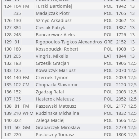
124
164
FM
Turski Bartlomiej
POL
1942
13
235
Madajczak Piotr
POL
1765
13
126
130
Szmyd Arkadiusz
POL
2062
13
127
384
Cieslak Patryk
POL
1387
13
128
248
Bancarewicz Aleks
POL
1726
13
129
91
Rigopoulos-Tsigkos Alexandros
GRE
2152
13
130
180
Kossobudzki Robert
POL
1908
13
131
205
Vingris. Mikelis
LAT
1844
13
132
183
Grzesik Gracjan
POL
1906
12,5
133
125
Kowalczyk Mariusz
POL
2070
12,5
134
140
FM
Czernek Tymon
POL
2039
12,5
135
102
CM
Chojnacki Slawomir
POL
2120
12,5
136
152
Zgadzaj Rafal
POL
2003
12,5
137
135
Hasterok Mateusz
POL
2052
12,5
138
81
FM
Paszewski Mateusz
POL
2177
12,5
139
210
WFM
Rudzinska Michalina
POL
1832
12,5
140
322
Zalega Maciej
POL
1566
12,5
141
50
GM
Grabarczyk Miroslaw
POL
2279
12,5
142
220
Posluszny Tomasz
POL
1803
12,5