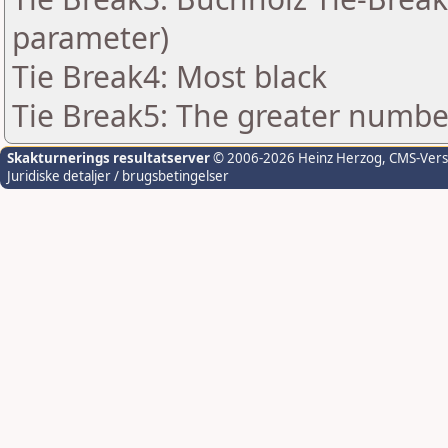
parameter)
Tie Break4: Most black
Tie Break5: The greater number 
Skakturnerings resultatserver
© 2006-2026 Heinz Herzog
, CMS-Ver
Juridiske detaljer / brugsbetingelser