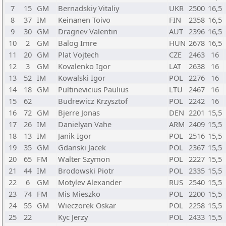
7
15
GM
Bernadskiy Vitaliy
UKR
2500
16,5
8
37
IM
Keinanen Toivo
FIN
2358
16,5
9
30
GM
Dragnev Valentin
AUT
2396
16,5
10
2
GM
Balog Imre
HUN
2678
16,5
11
20
GM
Plat Vojtech
CZE
2463
16
12
3
GM
Kovalenko Igor
LAT
2638
16
13
52
IM
Kowalski Igor
POL
2276
16
14
18
GM
Pultinevicius Paulius
LTU
2467
16
15
62
Budrewicz Krzysztof
POL
2242
16
16
72
GM
Bjerre Jonas
DEN
2201
15,5
17
26
IM
Danielyan Vahe
ARM
2409
15,5
18
13
IM
Janik Igor
POL
2516
15,5
19
35
GM
Gdanski Jacek
POL
2367
15,5
20
65
FM
Walter Szymon
POL
2227
15,5
21
44
IM
Brodowski Piotr
POL
2335
15,5
22
6
GM
Motylev Alexander
RUS
2540
15,5
23
74
FM
Mis Mieszko
POL
2200
15,5
24
55
GM
Wieczorek Oskar
POL
2258
15,5
25
22
Kyc Jerzy
POL
2433
15,5