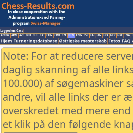
Logged on: Gast
Arabic
ARM
AZE
BIH
BUL
CAT
CHN
CRO
CZE
DEN
ENG
ESP
FAI
FIN
FRA
GER
GRE
INA
I
Hjem
Turneringsdatabase
Østrigske mesterskab
Fotos
FAQ 
Note: For at reducere serv
daglig skanning af alle link
100.000) af søgemaskiner 
andre, vil alle links der er 
overskredet med mere end to
et klik på den følgende kna