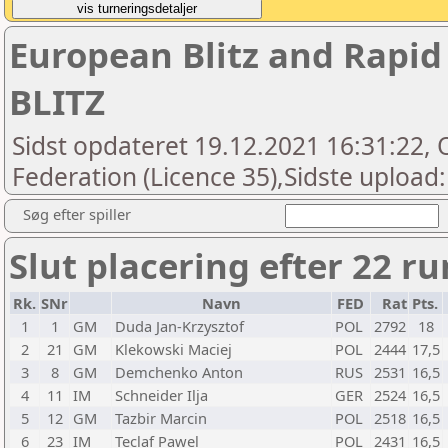
European Blitz and Rapid
BLITZ
Sidst opdateret 19.12.2021 16:31:22, O
Federation (Licence 35),Sidste upload
Søg efter spiller
Slut placering efter 22 r
Rk.
SNr
Navn
FED
Rat
Pts.
1
1
GM
Duda Jan-Krzysztof
POL
2792
18
2
21
GM
Klekowski Maciej
POL
2444
17,5
3
8
GM
Demchenko Anton
RUS
2531
16,5
4
11
IM
Schneider Ilja
GER
2524
16,5
5
12
GM
Tazbir Marcin
POL
2518
16,5
6
23
IM
Teclaf Pawel
POL
2431
16,5