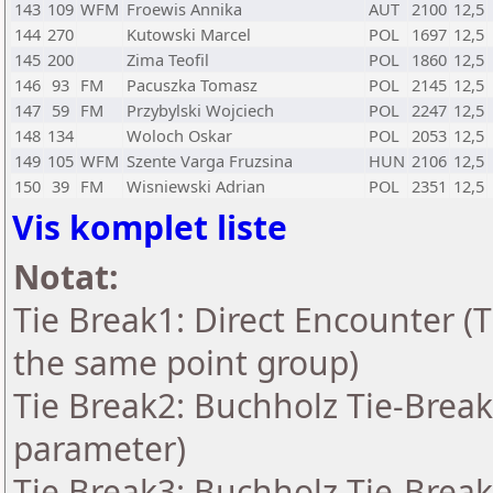
143
109
WFM
Froewis Annika
AUT
2100
12,5
144
270
Kutowski Marcel
POL
1697
12,5
145
200
Zima Teofil
POL
1860
12,5
146
93
FM
Pacuszka Tomasz
POL
2145
12,5
147
59
FM
Przybylski Wojciech
POL
2247
12,5
148
134
Woloch Oskar
POL
2053
12,5
149
105
WFM
Szente Varga Fruzsina
HUN
2106
12,5
150
39
FM
Wisniewski Adrian
POL
2351
12,5
Vis komplet liste
Notat:
Tie Break1: Direct Encounter (T
the same point group)
Tie Break2: Buchholz Tie-Break
parameter)
Tie Break3: Buchholz Tie-Break