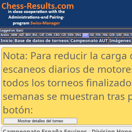
Logged on: Gast
Arabic
ARM
AZE
BIH
BUL
CAT
CHN
CRO
CZE
DEN
ENG
ESP
FAI
FIN
FRA
GER
GRE
INA
I
Inicio
Base de datos de torneos
Campeonato AUT
Imágenes
Nota: Para reducir la carga 
escaneos diarios de motor
todos los torneos finalizad
semanas se muestran tras p
botón:
Campeonato España Equipos - Division Hono