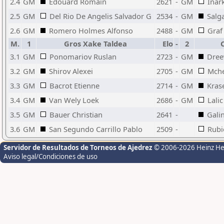
2.4
GM
Edouard Romain
2621
-
GM
Inar
2.5
GM
Del Rio De Angelis Salvador G
2534
-
GM
Salg
2.6
GM
Romero Holmes Alfonso
2488
-
GM
Graf
M.
1
Gros Xake Taldea
Elo
-
2
3.1
GM
Ponomariov Ruslan
2723
-
GM
Dree
3.2
GM
Shirov Alexei
2705
-
GM
Mche
3.3
GM
Bacrot Etienne
2714
-
GM
Kras
3.4
GM
Van Wely Loek
2686
-
GM
Lali
3.5
GM
Bauer Christian
2641
-
Gali
3.6
GM
San Segundo Carrillo Pablo
2509
-
Rubi
Servidor de Resultados de Torneos de Ajedrez
© 2006-2026 Heinz H
Aviso legal/Condiciones de uso