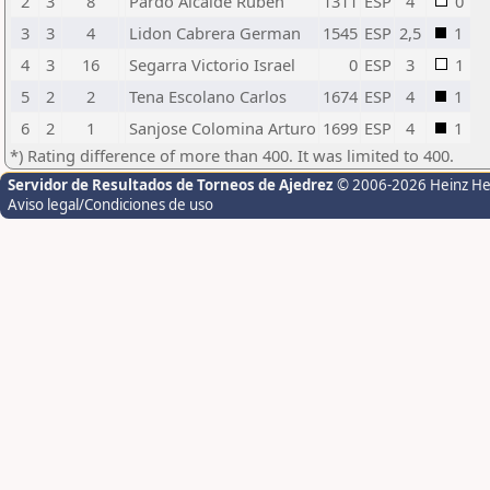
2
3
8
Pardo Alcalde Ruben
1311
ESP
4
0
3
3
4
Lidon Cabrera German
1545
ESP
2,5
1
4
3
16
Segarra Victorio Israel
0
ESP
3
1
5
2
2
Tena Escolano Carlos
1674
ESP
4
1
6
2
1
Sanjose Colomina Arturo
1699
ESP
4
1
*) Rating difference of more than 400. It was limited to 400.
Servidor de Resultados de Torneos de Ajedrez
© 2006-2026 Heinz H
Aviso legal/Condiciones de uso