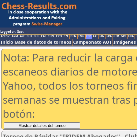
Logged on: Gast
Arabic
ARM
AZE
BIH
BUL
CAT
CHN
CRO
CZE
DEN
ENG
ESP
FAI
FIN
FRA
GER
GRE
INA
I
Inicio
Base de datos de torneos
Campeonato AUT
Imágenes
Nota: Para reducir la carga 
escaneos diarios de motor
Yahoo, todos los torneos f
semanas se muestran tras p
botón:
Torneo de Rápidas "IBIDEM Abogados" - Club