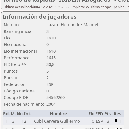
Última actualización04.12.2021 19:52:58, Propietario/Última carga: Spanish C
Información de jugadores
Nombre
Lazaro Hernandez Manuel
Ranking inicial
3
Elo
1610
Elo nacional
0
Elo internacional
1610
Performance
1645
FIDE elo +/-
30,8
Puntos
5
Puesto
2
Federación
ESP
Código nacional
0
Código FIDE
54562260
Fecha de nacimiento
2004
Rd.
M.
No.Ini.
Nombre
Elo
FED
Pts.
Res.
1
3
12
Cubi Cervera Guillermo
0
ESP
3
1