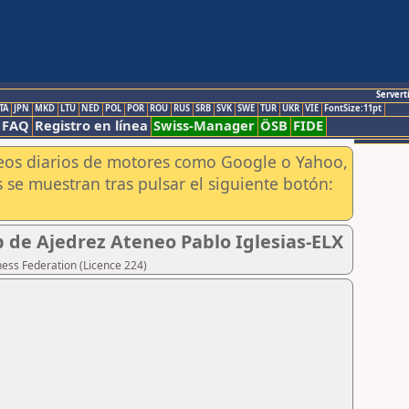
Servert
TA
JPN
MKD
LTU
NED
POL
POR
ROU
RUS
SRB
SVK
SWE
TUR
UKR
VIE
FontSize:11pt
FAQ
Registro en línea
Swiss-Manager
ÖSB
FIDE
aneos diarios de motores como Google o Yahoo,
 se muestran tras pulsar el siguiente botón:
 de Ajedrez Ateneo Pablo Iglesias-ELX
hess Federation (Licence 224)