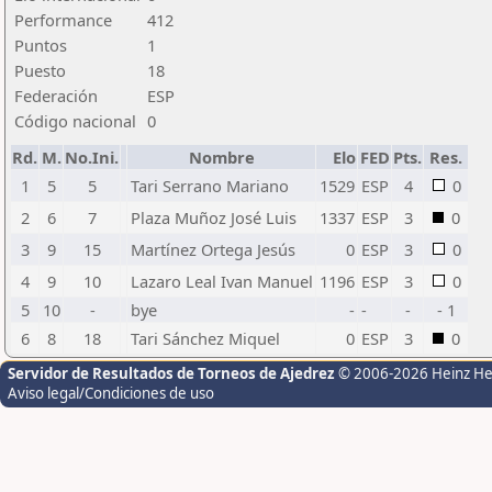
Performance
412
Puntos
1
Puesto
18
Federación
ESP
Código nacional
0
Rd.
M.
No.Ini.
Nombre
Elo
FED
Pts.
Res.
1
5
5
Tari Serrano Mariano
1529
ESP
4
0
2
6
7
Plaza Muñoz José Luis
1337
ESP
3
0
3
9
15
Martínez Ortega Jesús
0
ESP
3
0
4
9
10
Lazaro Leal Ivan Manuel
1196
ESP
3
0
5
10
-
bye
-
-
-
- 1
6
8
18
Tari Sánchez Miquel
0
ESP
3
0
Servidor de Resultados de Torneos de Ajedrez
© 2006-2026 Heinz H
Aviso legal/Condiciones de uso