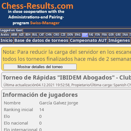
Logged on: Gast
Arabic
ARM
AZE
BIH
BUL
CAT
CHN
CRO
CZE
DEN
ENG
ESP
FAI
FIN
FRA
GER
GRE
INA
I
Inicio
Base de datos de torneos
Campeonato AUT
Imágenes
Nota: Para reducir la carga del servidor en los esc
todos los torneos finalizados hace más de 2 semanas
Torneo de Rápidas "IBIDEM Abogados" - Club
Última actualización04.12.2021 19:52:58, Propietario/Última carga: Spanish C
Información de jugadores
Nombre
García Galvez Jorge
Ranking inicial
14
Elo
0
Elo nacional
0
Elo internacional
0