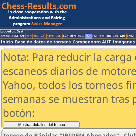
Logged on: Gast
Arabic
ARM
AZE
BIH
BUL
CAT
CHN
CRO
CZE
DEN
ENG
ESP
FAI
FIN
FRA
GER
GRE
INA
I
Inicio
Base de datos de torneos
Campeonato AUT
Imágenes
Nota: Para reducir la carga 
escaneos diarios de motor
Yahoo, todos los torneos f
semanas se muestran tras p
botón:
Torneo de Rápidas "IBIDEM Abogados" - Club