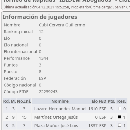
Última actualización04.12.2021 19:52:58, Propietario/Última carga: Spanish C
Información de jugadores
Nombre
Cubi Cervera Guillermo
Ranking inicial
12
Elo
0
Elo nacional
0
Elo internacional
0
Performance
1344
Puntos
3
Puesto
8
Federación
ESP
Código nacional
0
Código FIDE
22239243
Rd.
M.
No.Ini.
Nombre
Elo
FED
Pts.
Res.
1
3
3
Lazaro Hernandez Manuel
1610
ESP
5
0
2
9
15
Martínez Ortega Jesús
0
ESP
3
1
3
5
7
Plaza Muñoz José Luis
1337
ESP
3
1