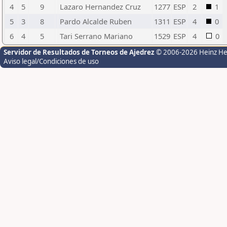
4
5
9
Lazaro Hernandez Cruz
1277
ESP
2
1
5
3
8
Pardo Alcalde Ruben
1311
ESP
4
0
6
4
5
Tari Serrano Mariano
1529
ESP
4
0
Servidor de Resultados de Torneos de Ajedrez
© 2006-2026 Heinz H
Aviso legal/Condiciones de uso