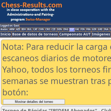
Logged on: Gast
Arabic
ARM
AZE
BIH
BUL
CAT
CHN
CRO
CZE
DEN
ENG
ESP
FAI
FIN
FRA
GER
GRE
INA
I
Inicio
Base de datos de torneos
Campeonato AUT
Imágenes
Nota: Para reducir la carga 
escaneos diarios de motor
Yahoo, todos los torneos f
semanas se muestran tras p
botón:
Torneo de Rápidas "IBIDEM Abogados" - Club