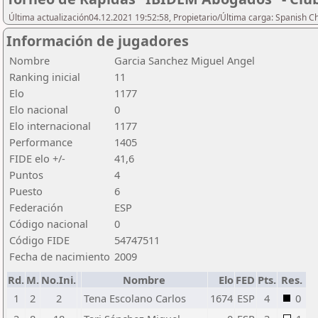
Última actualización04.12.2021 19:52:58, Propietario/Última carga: Spanish C
Información de jugadores
Nombre
Garcia Sanchez Miguel Angel
Ranking inicial
11
Elo
1177
Elo nacional
0
Elo internacional
1177
Performance
1405
FIDE elo +/-
41,6
Puntos
4
Puesto
6
Federación
ESP
Código nacional
0
Código FIDE
54747511
Fecha de nacimiento
2009
Rd.
M.
No.Ini.
Nombre
Elo
FED
Pts.
Res.
1
2
2
Tena Escolano Carlos
1674
ESP
4
0