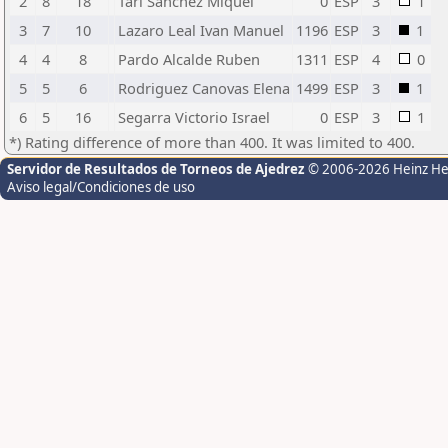
2
8
18
Tari Sánchez Miquel
0
ESP
3
1
3
7
10
Lazaro Leal Ivan Manuel
1196
ESP
3
1
4
4
8
Pardo Alcalde Ruben
1311
ESP
4
0
5
5
6
Rodriguez Canovas Elena
1499
ESP
3
1
6
5
16
Segarra Victorio Israel
0
ESP
3
1
*) Rating difference of more than 400. It was limited to 400.
Servidor de Resultados de Torneos de Ajedrez
© 2006-2026 Heinz H
Aviso legal/Condiciones de uso