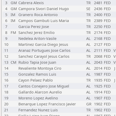
3
GM
Cabrera Alexis
TR
2481
FED
4
GM
Campora Sivori Daniel Hugo
SE
2436
FED
5
IM
Granero Roca Antonio
TR
2400
FED
6
IM
Campos Gambuti Luis Maria
TR
2389
FED
7
Garcia Perez Jose
TR
2250
FED
8
FM
Sanchez Jerez Emilio
TR
2174
FED
9
Nedelea Ariton-Vasile
AL
2168
FED
10
Martinez Garcia Diego Jesus
AL
2127
FED
11
Aranaz Portugues Jose Carlos
AL
2111
FED
V
12
Sanchez Carayol Jesus Carlos
TR
2068
FED
V
13
CM
Rubio Tapia Jose Juan
AL
2043
FED
V
14
Revaliente Montoya Ciro
AL
2014
FED
J
15
Gonzalez Ramos Luis
AL
1987
FED
16
Cayon Pelaez Pablo
TR
1935
FED
J
17
Cantos Conejero Jose Miguel
AL
1925
FED
18
Gallardo Alarcon Aurelio
AL
1914
FED
19
Moreno Lopez Avelino
AL
1907
FED
20
Benarque Lopez Francisco Javier
GR
1902
FED
21
Fernandez Nunez Luis
TR
1902
FED
22
Sicilia Laino Juan Diego
AL
1867
FED
J