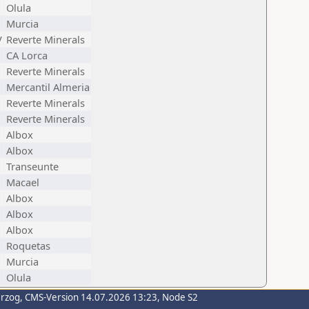
Olula
Murcia
V
Reverte Minerals
CA Lorca
Reverte Minerals
Mercantil Almeria
Reverte Minerals
Reverte Minerals
Albox
Albox
Transeunte
Macael
Albox
Albox
Albox
Roquetas
Murcia
Olula
erzog
, CMS-Version 14.07.2026 13:23, Node S2