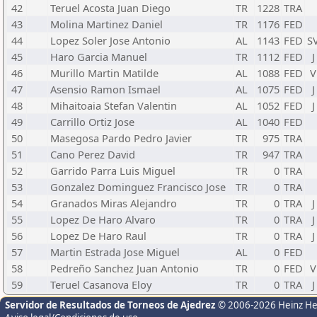
42
Teruel Acosta Juan Diego
TR
1228
TRA
43
Molina Martinez Daniel
TR
1176
FED
44
Lopez Soler Jose Antonio
AL
1143
FED
S
45
Haro Garcia Manuel
TR
1112
FED
J
46
Murillo Martin Matilde
AL
1088
FED
V
47
Asensio Ramon Ismael
AL
1075
FED
J
48
Mihaitoaia Stefan Valentin
AL
1052
FED
J
49
Carrillo Ortiz Jose
AL
1040
FED
50
Masegosa Pardo Pedro Javier
TR
975
TRA
51
Cano Perez David
TR
947
TRA
52
Garrido Parra Luis Miguel
TR
0
TRA
53
Gonzalez Dominguez Francisco Jose
TR
0
TRA
54
Granados Miras Alejandro
TR
0
TRA
J
55
Lopez De Haro Alvaro
TR
0
TRA
J
56
Lopez De Haro Raul
TR
0
TRA
J
57
Martin Estrada Jose Miguel
AL
0
FED
58
Pedreño Sanchez Juan Antonio
TR
0
FED
V
59
Teruel Casanova Eloy
TR
0
TRA
J
Servidor de Resultados de Torneos de Ajedrez
© 2006-2026 Heinz H