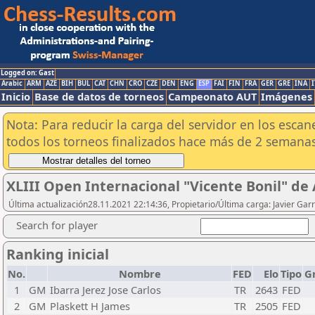
Logged on: Gast
Arabic
ARM
AZE
BIH
BUL
CAT
CHN
CRO
CZE
DEN
ENG
ESP
FAI
FIN
FRA
GER
GRE
INA
I
Inicio
Base de datos de torneos
Campeonato AUT
Imágenes
Nota: Para reducir la carga del servidor en los esc
todos los torneos finalizados hace más de 2 semanas
XLIII Open Internacional "Vicente Bonil" de
Última actualización28.11.2021 22:14:36, Propietario/Última carga: Javier Gar
Search for player
Ranking inicial
No.
Nombre
FED
Elo
Tipo
G
1
GM
Ibarra Jerez Jose Carlos
TR
2643
FED
2
GM
Plaskett H James
TR
2505
FED