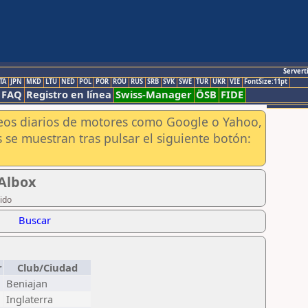
Servert
TA
JPN
MKD
LTU
NED
POL
POR
ROU
RUS
SRB
SVK
SWE
TUR
UKR
VIE
FontSize:11pt
FAQ
Registro en línea
Swiss-Manager
ÖSB
FIDE
aneos diarios de motores como Google o Yahoo,
 se muestran tras pulsar el siguiente botón:
 Albox
rido
Buscar
r
Club/Ciudad
Beniajan
Inglaterra