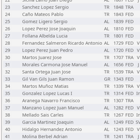
23
Sanchez Lopez Sergio
TR
1848
TRA
24
Caño Mateos Pablo
TR
1843
FED
25
Gomez Ligero Sergio
AL
1839
FED
26
Lopez Perez Jose Joaquin
AL
1810
FED
27
Follana Albelda Lucia
TR
1801
FED
28
Fernandez Salmeron Ricardo Antonio
AL
1729
FED
V
29
Lopez Perez Juan Pedro
AL
1720
FED
V
30
Martos Juarez Jose
TR
1707
TRA
V
31
Morales Carmona Jose Manuel
AL
1656
FED
J
32
Santa Ortega Juan Jose
TR
1539
TRA
V
33
Gil Van Gils Juan Ramon
GR
1343
FED
34
Martos Muñoz Matias
TR
1339
TRA
V
35
Gonzalez Lopez Lucas I
TR
1314
FED
I
36
Aranega Navarro Francisco
TR
1307
TRA
37
Manzano Lopez Juan Manuel
AL
1282
FED
V
38
Mellado Sais Carles
TR
1267
FED
I
39
Garcia Martinez Joaquin
AL
1249
FED
S
40
Hidalgo Hernandez Antonio
AL
1243
FED
V
41
Molina Berbel Adrian
TR
1241
TRA
J