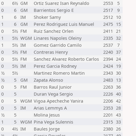
 0
6½
GM
Ortiz Suarez Isan Reynaldo
2553
5
 0
6
GM
Barrientos Sergio E
2517
9
 1
6
IM
Shoker Samy
2512
10
 1
6
GM
Perez Rodriguez Luis Manuel
2475
15
 0
5½
FM
Ruiz Sanchez Orlen
2411
21
 1
5½
WGM
Linares Napoles Oleiny
2335
32
 1
5½
IM
Gomez Garrido Camilo
2537
7
 0
5½
FM
Contreras Henry
2240
37
 0
5½
FM
Sanchez Alvarez Roberto Carlos
2394
24
 0
5½
IM
Perez Garcia Rodney
2424
19
- ½
5½
Martinez Romero Martin
2343
30
- ½
5
GM
Zapata Alonso
2483
13
 0
5
FM
Barros Raul Junior
2263
36
 0
5
Duran Vega Sergio
2226
40
 0
5
WGM
Vigoa Apecheche Yanira
2206
42
 0
5
IM
Arias Lemmys A
2353
28
- ½
5
Molina Jesus
2201
43
 1
5
WGM
Pina Vega Sulennis
2315
33
 0
4½
IM
Baules Jorge
2380
26
- ½
4½
Garcia Douglas
2177
49