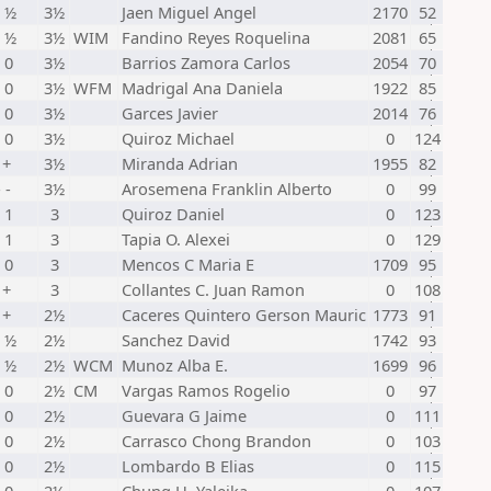
- ½
3½
Jaen Miguel Angel
2170
52
- ½
3½
WIM
Fandino Reyes Roquelina
2081
65
 0
3½
Barrios Zamora Carlos
2054
70
 0
3½
WFM
Madrigal Ana Daniela
1922
85
 0
3½
Garces Javier
2014
76
 0
3½
Quiroz Michael
0
124
 +
3½
Miranda Adrian
1955
82
 -
3½
Arosemena Franklin Alberto
0
99
 1
3
Quiroz Daniel
0
123
 1
3
Tapia O. Alexei
0
129
 0
3
Mencos C Maria E
1709
95
 +
3
Collantes C. Juan Ramon
0
108
 +
2½
Caceres Quintero Gerson Mauric
1773
91
- ½
2½
Sanchez David
1742
93
- ½
2½
WCM
Munoz Alba E.
1699
96
 0
2½
CM
Vargas Ramos Rogelio
0
97
 0
2½
Guevara G Jaime
0
111
 0
2½
Carrasco Chong Brandon
0
103
 0
2½
Lombardo B Elias
0
115