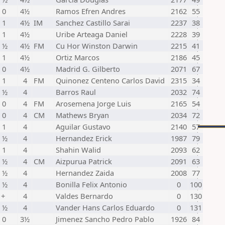
 0
4½
Ramos Efren Andres
2162
55
 1
4½
IM
Sanchez Castillo Sarai
2237
38
 1
4½
Uribe Arteaga Daniel
2228
39
- ½
4½
FM
Cu Hor Winston Darwin
2215
41
 1
4½
Ortiz Marcos
2186
45
 0
4½
Madrid G. Gilberto
2071
67
 1
4
FM
Quinonez Centeno Carlos David
2315
34
- ½
4
Barros Raul
2032
74
 0
4
FM
Arosemena Jorge Luis
2165
54
 0
4
CM
Mathews Bryan
2034
72
 1
4
Aguilar Gustavo
2140
57
- ½
4
Hernandez Erick
1987
79
 1
4
Shahin Walid
2093
62
- ½
4
CM
Aizpurua Patrick
2091
63
- ½
4
Hernandez Zaida
2008
77
- ½
4
Bonilla Felix Antonio
0
100
 +
4
Valdes Bernardo
0
130
- ½
4
Vander Hans Carlos Eduardo
0
131
 0
3½
Jimenez Sancho Pedro Pablo
1926
84