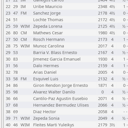
22
29
IM
Uribe Mauricio
2348
4½
1 -
23
47
FM
Sanchez Jorge
2178
4½
0 -
24
51
Lochte Thomas
2172
4½
0 -
25
59
WIM
Zepeda Lorena
2125
4½
½ 
26
80
CM
Mathews Cesar
1980
4½
0 -
27
50
CM
Rosch Hermann
2173
4
1 -
28
75
WIM
Munoz Carolina
2017
4
0 -
29
53
Barria V. Blass Ernesto
2167
4
½ 
30
83
Jimenez Garcia Emanuel
1930
4
1 -
31
56
Dalo Hermes
2159
4
1 -
32
78
Arias Daniel
2005
4
0 -
33
58
FM
Esquivel Luis
2132
4
½ 
34
86
Giron Rendon Jorge Ernesto
1871
4
0 -
35
98
Alvarez Walter Danilo
0
4
½ 
36
66
Cantilo-Paz Agustin Eusebio
2071
4
½ 
37
68
Hernandez Bermudez Ulises
2066
4
½ 
38
69
Diaz Hector
2058
4
- -
39
71
WIM
Zepeda Sonia
2049
4
½ 
40
46
WIM
Fleites Marti Yuleikys
2179
3½
1 -