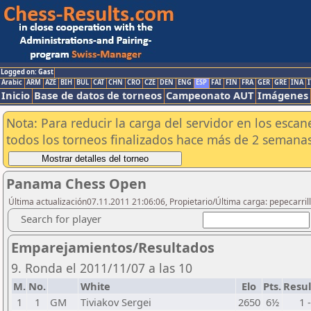
Logged on: Gast
Arabic
ARM
AZE
BIH
BUL
CAT
CHN
CRO
CZE
DEN
ENG
ESP
FAI
FIN
FRA
GER
GRE
INA
I
Inicio
Base de datos de torneos
Campeonato AUT
Imágenes
Nota: Para reducir la carga del servidor en los esc
todos los torneos finalizados hace más de 2 semanas
Panama Chess Open
Última actualización07.11.2011 21:06:06, Propietario/Última carga: pepecarril
Search for player
Emparejamientos/Resultados
9. Ronda el 2011/11/07 a las 10
M.
No.
White
Elo
Pts.
Resu
1
1
GM
Tiviakov Sergei
2650
6½
1 -