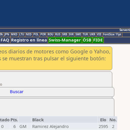
Servert
TA
JPN
MKD
LTU
NED
POL
POR
ROU
RUS
SRB
SVK
SWE
TUR
UKR
VIE
FontSize:11pt
FAQ
Registro en línea
Swiss-Manager
ÖSB
FIDE
aneos diarios de motores como Google o Yahoo,
 se muestran tras pulsar el siguiente botón:
lo
Buscar
ltado
Pts.
Black
Elo
No.
 0
6
GM
Ramirez Alejandro
2595
2