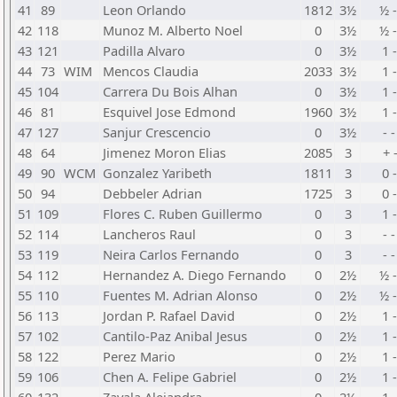
41
89
Leon Orlando
1812
3½
½ 
42
118
Munoz M. Alberto Noel
0
3½
½ 
43
121
Padilla Alvaro
0
3½
1 -
44
73
WIM
Mencos Claudia
2033
3½
1 -
45
104
Carrera Du Bois Alhan
0
3½
1 -
46
81
Esquivel Jose Edmond
1960
3½
1 -
47
127
Sanjur Crescencio
0
3½
- -
48
64
Jimenez Moron Elias
2085
3
+ -
49
90
WCM
Gonzalez Yaribeth
1811
3
0 -
50
94
Debbeler Adrian
1725
3
0 -
51
109
Flores C. Ruben Guillermo
0
3
1 -
52
114
Lancheros Raul
0
3
- -
53
119
Neira Carlos Fernando
0
3
- -
54
112
Hernandez A. Diego Fernando
0
2½
½ 
55
110
Fuentes M. Adrian Alonso
0
2½
½ 
56
113
Jordan P. Rafael David
0
2½
1 -
57
102
Cantilo-Paz Anibal Jesus
0
2½
1 -
58
122
Perez Mario
0
2½
1 -
59
106
Chen A. Felipe Gabriel
0
2½
1 -