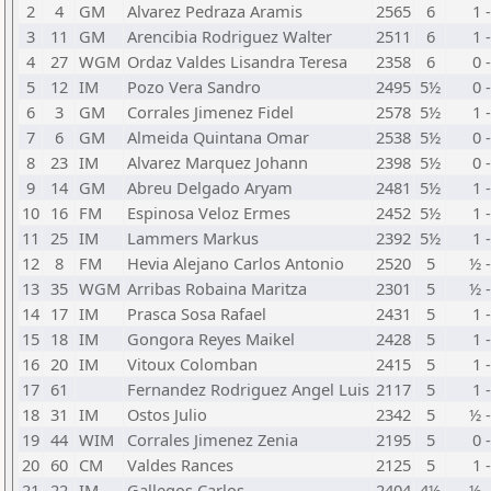
2
4
GM
Alvarez Pedraza Aramis
2565
6
1 -
3
11
GM
Arencibia Rodriguez Walter
2511
6
1 -
4
27
WGM
Ordaz Valdes Lisandra Teresa
2358
6
0 -
5
12
IM
Pozo Vera Sandro
2495
5½
0 -
6
3
GM
Corrales Jimenez Fidel
2578
5½
1 -
7
6
GM
Almeida Quintana Omar
2538
5½
0 -
8
23
IM
Alvarez Marquez Johann
2398
5½
0 -
9
14
GM
Abreu Delgado Aryam
2481
5½
1 -
10
16
FM
Espinosa Veloz Ermes
2452
5½
1 -
11
25
IM
Lammers Markus
2392
5½
1 -
12
8
FM
Hevia Alejano Carlos Antonio
2520
5
½ 
13
35
WGM
Arribas Robaina Maritza
2301
5
½ 
14
17
IM
Prasca Sosa Rafael
2431
5
1 -
15
18
IM
Gongora Reyes Maikel
2428
5
1 -
16
20
IM
Vitoux Colomban
2415
5
1 -
17
61
Fernandez Rodriguez Angel Luis
2117
5
1 -
18
31
IM
Ostos Julio
2342
5
½ 
19
44
WIM
Corrales Jimenez Zenia
2195
5
0 -
20
60
CM
Valdes Rances
2125
5
1 -
21
22
IM
Gallegos Carlos
2404
4½
½ 