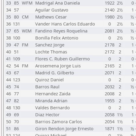
33
85
WFM
Madrigal Ana Daniela
1922
2½
0 
34
57
Aguilar Gustavo
2140
2½
1 
35
80
CM
Mathews Cesar
1980
2½
½ 
36
131
Vander Hans Carlos Eduardo
0
2½
½ 
37
65
WIM
Fandino Reyes Roquelina
2081
2½
½ 
38
100
Bonilla Felix Antonio
0
2½
½ 
39
47
FM
Sanchez Jorge
2178
2
1 
40
51
Lochte Thomas
2172
2
1 
41
109
Flores C. Ruben Guillermo
0
2
0 
42
54
FM
Arosemena Jorge Luis
2165
2
1 
43
67
Madrid G. Gilberto
2071
2
1 
44
123
Quiroz Daniel
0
2
0 
45
74
Barros Raul
2032
2
½ 
46
77
Hernandez Zaida
2008
2
1 
47
82
Miranda Adrian
1955
2
½ 
48
130
Valdes Bernardo
0
2
1 
49
69
Diaz Hector
2058
1½
1 
50
70
Barrios Zamora Carlos
2054
1½
1 
51
86
Giron Rendon Jorge Ernesto
1871
1½
½ 
52
124
Quiroz Michael
0
1½
½ 