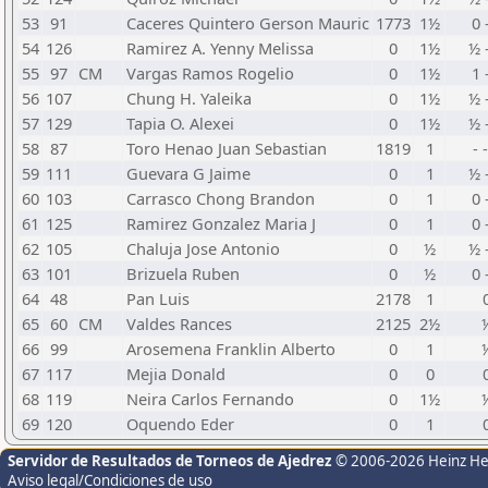
53
91
Caceres Quintero Gerson Mauric
1773
1½
0 
54
126
Ramirez A. Yenny Melissa
0
1½
½ 
55
97
CM
Vargas Ramos Rogelio
0
1½
1 
56
107
Chung H. Yaleika
0
1½
½ 
57
129
Tapia O. Alexei
0
1½
½ 
58
87
Toro Henao Juan Sebastian
1819
1
- 
59
111
Guevara G Jaime
0
1
½ 
60
103
Carrasco Chong Brandon
0
1
0 
61
125
Ramirez Gonzalez Maria J
0
1
0 
62
105
Chaluja Jose Antonio
0
½
½ 
63
101
Brizuela Ruben
0
½
0 
64
48
Pan Luis
2178
1
65
60
CM
Valdes Rances
2125
2½
66
99
Arosemena Franklin Alberto
0
1
67
117
Mejia Donald
0
0
68
119
Neira Carlos Fernando
0
1½
69
120
Oquendo Eder
0
1
Servidor de Resultados de Torneos de Ajedrez
© 2006-2026 Heinz H
Aviso legal/Condiciones de uso