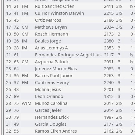
14
21
FM
Ruiz Sanchez Orlen
2411
3½
½ 
15
41
FM
Cu Hor Winston Darwin
2215
3½
0 
16
45
Ortiz Marcos
2186
3½
0 
17
72
CM
Mathews Bryan
2034
3½
0 
18
50
CM
Rosch Hermann
2173
3
0 
19
26
IM
Baules Jorge
2380
3
1 
20
28
IM
Arias Lemmys A
2353
3
1 
21
61
Fernandez Rodriguez Angel Luis
2117
3
½ 
22
63
CM
Aizpurua Patrick
2091
3
½ 
23
64
Jimenez Moron Elias
2085
3
0 
24
36
FM
Barros Raul Junior
2263
3
1 
25
37
FM
Contreras Henry
2240
3
1 
26
43
Molina Jesus
2201
3
1 
27
89
Leon Orlando
1812
3
0 
28
75
WIM
Munoz Carolina
2017
2½
0 
29
76
Garces Javier
2014
2½
1 
30
79
Hernandez Erick
1987
2½
1 
31
49
Garcia Douglas
2177
2½
1 
32
55
Ramos Efren Andres
2162
2½
0 