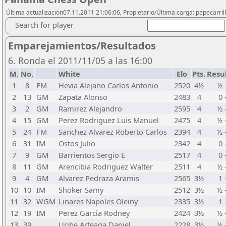
Última actualización07.11.2011 21:06:06, Propietario/Última carga: pepecarril
Search for player
Emparejamientos/Resultados
6. Ronda el 2011/11/05 a las 16:00
M.
No.
White
Elo
Pts.
Resu
1
8
FM
Hevia Alejano Carlos Antonio
2520
4½
½ 
2
13
GM
Zapata Alonso
2483
4
0 
3
2
GM
Ramirez Alejandro
2595
4
½ 
4
15
GM
Perez Rodriguez Luis Manuel
2475
4
½ 
5
24
FM
Sanchez Alvarez Roberto Carlos
2394
4
½ 
6
31
IM
Ostos Julio
2342
4
0 
7
9
GM
Barrientos Sergio E
2517
4
0 
8
11
GM
Arencibia Rodriguez Walter
2511
4
½ 
9
4
GM
Alvarez Pedraza Aramis
2565
3½
1 
10
10
IM
Shoker Samy
2512
3½
½ 
11
32
WGM
Linares Napoles Oleiny
2335
3½
1 
12
19
IM
Perez Garcia Rodney
2424
3½
½ 
13
39
Uribe Arteaga Daniel
2228
3½
½ 