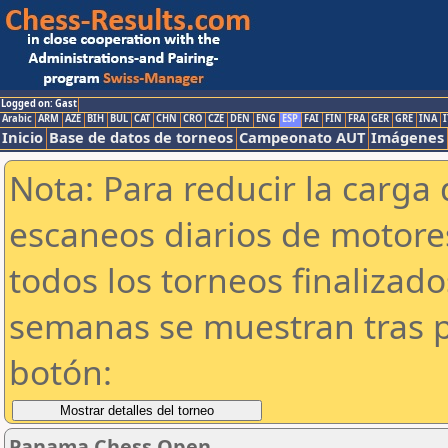
Logged on: Gast
Arabic
ARM
AZE
BIH
BUL
CAT
CHN
CRO
CZE
DEN
ENG
ESP
FAI
FIN
FRA
GER
GRE
INA
I
Inicio
Base de datos de torneos
Campeonato AUT
Imágenes
Nota: Para reducir la carga 
escaneos diarios de motor
todos los torneos finalizad
semanas se muestran tras p
botón:
Panama Chess Open