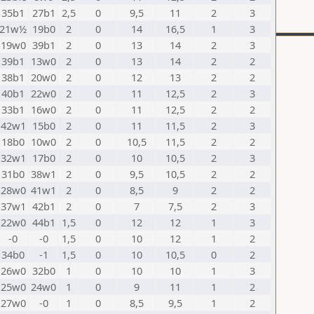
35b1
27b1
2,5
0
9,5
11
2
3
21w½
19b0
2
0
14
16,5
1
3
19w0
39b1
2
0
13
14
2
3
39b1
13w0
2
0
13
14
2
2
38b1
20w0
2
0
12
13
2
2
40b1
22w0
2
0
11
12,5
2
3
33b1
16w0
2
0
11
12,5
2
2
42w1
15b0
2
0
11
11,5
2
3
18b0
10w0
2
0
10,5
11,5
2
2
32w1
17b0
2
0
10
10,5
2
3
31b0
38w1
2
0
9,5
10,5
2
2
28w0
41w1
2
0
8,5
9
2
2
37w1
42b1
2
0
7
7,5
2
3
22w0
44b1
1,5
0
12
12
1
3
-0
-0
1,5
0
10
12
1
2
34b0
-1
1,5
0
10
10,5
0
2
26w0
32b0
1
0
10
10
1
3
25w0
24w0
1
0
9
11
1
2
27w0
-0
1
0
8,5
9,5
1
2