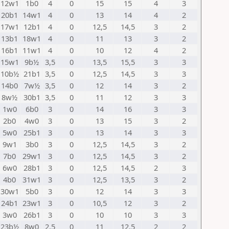
12w1
1b0
4
0
15
15
4
3
20b1
14w1
4
0
13
14
4
2
17w1
12b1
4
0
12,5
14,5
3
2
13b1
18w1
4
0
11
13
3
2
16b1
11w1
4
0
10
12
4
2
15w1
9b½
3,5
0
13,5
15,5
3
3
10b½
21b1
3,5
0
12,5
14,5
3
3
14b0
7w½
3,5
0
12
14
3
2
8w½
30b1
3,5
0
11
12
3
3
1w0
6b0
3
0
14
16
3
3
2b0
4w0
3
0
13
15
3
2
5w0
25b1
3
0
13
14
3
3
9w1
3b0
3
0
12,5
14,5
3
2
7b0
29w1
3
0
12,5
14,5
3
2
6w0
28b1
3
0
12,5
14,5
2
3
4b0
31w1
3
0
12,5
13,5
3
2
30w1
5b0
3
0
12
14
3
3
24b1
23w1
3
0
10,5
12
3
2
3w0
26b1
3
0
10
10
3
3
23b½
8w0
2,5
0
11
12,5
2
2