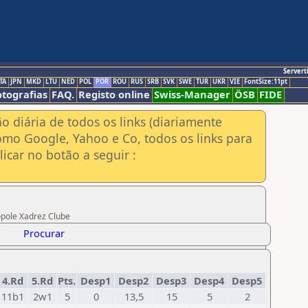
Servert
TA
JPN
MKD
LTU
NED
POL
POR
ROU
RUS
SRB
SVK
SWE
TUR
UKR
VIE
FontSize:11pt
otografias
FAQ.
Registo online
Swiss-Manager
ÖSB
FIDE
ão diária de todos os links (diariamente
omo Google, Yahoo e Co, todos os links para
icar no botão a seguir :
ópole Xadrez Clube
Procurar
4.Rd
5.Rd
Pts.
Desp1
Desp2
Desp3
Desp4
Desp5
11b1
2w1
5
0
13,5
15
5
2