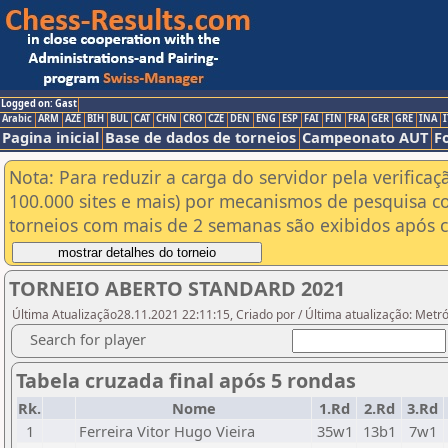
Logged on: Gast
Arabic
ARM
AZE
BIH
BUL
CAT
CHN
CRO
CZE
DEN
ENG
ESP
FAI
FIN
FRA
GER
GRE
INA
I
Pagina inicial
Base de dados de torneios
Campeonato AUT
F
Nota: Para reduzir a carga do servidor pela verificaç
100.000 sites e mais) por mecanismos de pesquisa c
torneios com mais de 2 semanas são exibidos após cl
TORNEIO ABERTO STANDARD 2021
Última Atualização28.11.2021 22:11:15, Criado por / Última atualização: Metr
Search for player
Tabela cruzada final após 5 rondas
Rk.
Nome
1.Rd
2.Rd
3.Rd
1
Ferreira Vitor Hugo Vieira
35w1
13b1
7w1