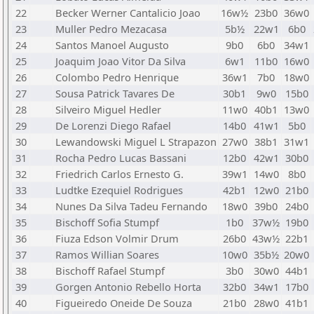
22
Becker Werner Cantalicio Joao
16w½
23b0
36w0
23
Muller Pedro Mezacasa
5b½
22w1
6b0
24
Santos Manoel Augusto
9b0
6b0
34w1
25
Joaquim Joao Vitor Da Silva
6w1
11b0
16w0
26
Colombo Pedro Henrique
36w1
7b0
18w0
27
Sousa Patrick Tavares De
30b1
9w0
15b0
28
Silveiro Miguel Hedler
11w0
40b1
13w0
29
De Lorenzi Diego Rafael
14b0
41w1
5b0
30
Lewandowski Miguel L Strapazon
27w0
38b1
31w1
31
Rocha Pedro Lucas Bassani
12b0
42w1
30b0
32
Friedrich Carlos Ernesto G.
39w1
14w0
8b0
33
Ludtke Ezequiel Rodrigues
42b1
12w0
21b0
34
Nunes Da Silva Tadeu Fernando
18w0
39b0
24b0
35
Bischoff Sofia Stumpf
1b0
37w½
19b0
36
Fiuza Edson Volmir Drum
26b0
43w½
22b1
37
Ramos Willian Soares
10w0
35b½
20w0
38
Bischoff Rafael Stumpf
3b0
30w0
44b1
39
Gorgen Antonio Rebello Horta
32b0
34w1
17b0
40
Figueiredo Oneide De Souza
21b0
28w0
41b1