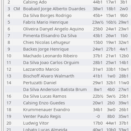
2
Calsing Ado
44b1
17w1
3b1
3
CM
Boabaid Jorge Alberto Duardes
38w1
18b1
2w0
4
Da Silva Borges Rodrigo
45b+
15w1
9b0
5
Fabris Mario Henrique
23w½
16b½
29w1
6
Oliveira Danyel Angelo Aquino
25b0
24w1
23w1
7
Pimenta Elisandro Da Silva
43b1
26w1
1b0
8
Chies Nicolas Lehugeur
15b0
19w1
32w1
9
Backes Jorge Henrique
24w1
27b1
4w1
10
Machado Leonardo Ribeiro
37b1
21w1
12b0
11
Da Silva Joao Carlos Orguim
28b1
25w1
14b1
12
Lazzarotto Marcio
31w1
33b1
10w1
13
Bischoff Alvaro Walmarth
41b1
1w0
28b1
14
Pertuzatti Daniel
29w1
32b1
11w0
Da Silva Anderson Batista Brum
8w1
4b0
27w1
16
Da Silva Lucas Ramos
22b½
5w½
25b1
17
Calsing Enzo Guedes
20w1
2b0
39w1
18
Krummenauer Evandro
34b1
3w0
26b1
19
Venter Paulo Regis
-0
8b0
35w1
20
Ludwig Vitor
17b0
44w1
37b1
21
Lobato Lucas Almeida
40w1
10b0
33w1