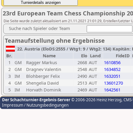
23rd European Team Chess Championship 20
Die Seite wurde zuletzt aktualisiert am 21.11.2021 21:01:29, Ersteller/Letzter 
Suche nach Spieler oder Team
Teamaufstellung ohne Ergebnisse
22. Austria (EloDS:2555 / Wtg1: 9 / Wtg2: 134) Kapitän: 
Br.
Name
Elo
Land
FideID
1
GM
Ragger Markus
2668
AUT
1610856
2
GM
Dragnev Valentin
2548
AUT
1634852
3
IM
Blohberger Felix
2490
AUT
1632051
4
GM
Shengelia David
2513
AUT
13601270
5
IM
Horvath Dominik
2469
AUT
1642561
Der Schachturnier-Ergebnis-Server
© 2006-2026 Heinz Herzog
, CMS
Impressum / Nutzungsbedingungen