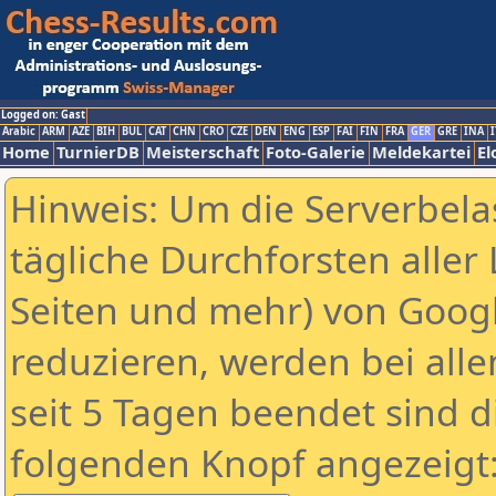
Logged on: Gast
Arabic
ARM
AZE
BIH
BUL
CAT
CHN
CRO
CZE
DEN
ENG
ESP
FAI
FIN
FRA
GER
GRE
INA
I
Home
TurnierDB
Meisterschaft
Foto-Galerie
Meldekartei
El
Hinweis: Um die Serverbela
tägliche Durchforsten aller 
Seiten und mehr) von Goog
reduzieren, werden bei alle
seit 5 Tagen beendet sind d
folgenden Knopf angezeigt