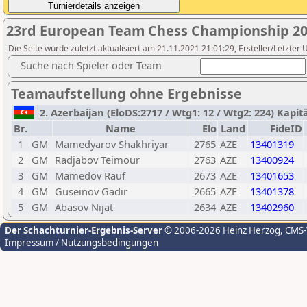
23rd European Team Chess Championship 20
Die Seite wurde zuletzt aktualisiert am 21.11.2021 21:01:29, Ersteller/Letzter 
Suche nach Spieler oder Team
Teamaufstellung ohne Ergebnisse
2. Azerbaijan (EloDS:2717 / Wtg1: 12 / Wtg2: 224) Kapitän
Br.
Name
Elo
Land
FideID
1
GM
Mamedyarov Shakhriyar
2765
AZE
13401319
2
GM
Radjabov Teimour
2763
AZE
13400924
3
GM
Mamedov Rauf
2673
AZE
13401653
4
GM
Guseinov Gadir
2665
AZE
13401378
5
GM
Abasov Nijat
2634
AZE
13402960
Der Schachturnier-Ergebnis-Server
© 2006-2026 Heinz Herzog
, CMS
Impressum / Nutzungsbedingungen