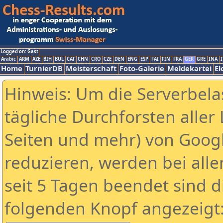
Logged on: Gast
Arabic
ARM
AZE
BIH
BUL
CAT
CHN
CRO
CZE
DEN
ENG
ESP
FAI
FIN
FRA
GER
GRE
INA
I
Home
TurnierDB
Meisterschaft
Foto-Galerie
Meldekartei
El
Hinweis: Um die Serverbela
tägliche Durchforsten aller 
Seiten und mehr) von Goog
reduzieren, werden bei alle
seit 5 Tagen beendet sind d
folgenden Knopf angezeigt