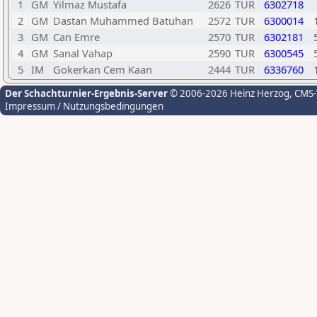
1
GM
Yilmaz Mustafa
2626
TUR
6302718
2
GM
Dastan Muhammed Batuhan
2572
TUR
6300014
3
GM
Can Emre
2570
TUR
6302181
4
GM
Sanal Vahap
2590
TUR
6300545
5
IM
Gokerkan Cem Kaan
2444
TUR
6336760
Der Schachturnier-Ergebnis-Server
© 2006-2026 Heinz Herzog
, CMS
Impressum / Nutzungsbedingungen