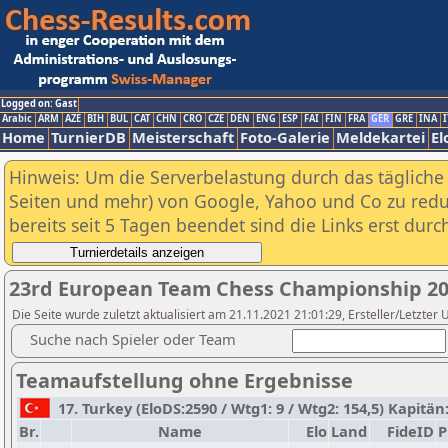
Logged on: Gast
Arabic
ARM
AZE
BIH
BUL
CAT
CHN
CRO
CZE
DEN
ENG
ESP
FAI
FIN
FRA
GER
GRE
INA
I
Home
TurnierDB
Meisterschaft
Foto-Galerie
Meldekartei
El
Hinweis: Um die Serverbelastung durch das tägliche D
Seiten und mehr) von Google, Yahoo und Co zu reduz
bereits seit 5 Tagen beendet sind die Links erst dur
23rd European Team Chess Championship 20
Die Seite wurde zuletzt aktualisiert am 21.11.2021 21:01:29, Ersteller/Letzter 
Suche nach Spieler oder Team
Teamaufstellung ohne Ergebnisse
17. Turkey (EloDS:2590 / Wtg1: 9 / Wtg2: 154,5) Kapitän:
Br.
Name
Elo
Land
FideID
P