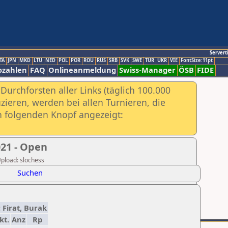
Servert
TA
JPN
MKD
LTU
NED
POL
POR
ROU
RUS
SRB
SVK
SWE
TUR
UKR
VIE
FontSize:11pt
ozahlen
FAQ
Onlineanmeldung
Swiss-Manager
ÖSB
FIDE
urchforsten aller Links (täglich 100.000
ieren, werden bei allen Turnieren, die
ch folgenden Knopf angezeigt:
21 - Open
Upload: slochess
Suchen
 Firat, Burak
kt.
Anz
Rp