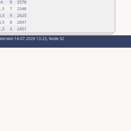
4
9
2576
1,5
7
2348
5,5
9
2625
5,5
8
2697
1,5
3
2451
-Version 14.07.2026 13:23, Node S2