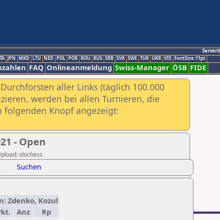
Servert
TA
JPN
MKD
LTU
NED
POL
POR
ROU
RUS
SRB
SVK
SWE
TUR
UKR
VIE
FontSize:11pt
ozahlen
FAQ
Onlineanmeldung
Swiss-Manager
ÖSB
FIDE
urchforsten aller Links (täglich 100.000
ieren, werden bei allen Turnieren, die
ch folgenden Knopf angezeigt:
21 - Open
Upload: slochess
Suchen
än: Zdenko, Kozul
kt.
Anz
Rp