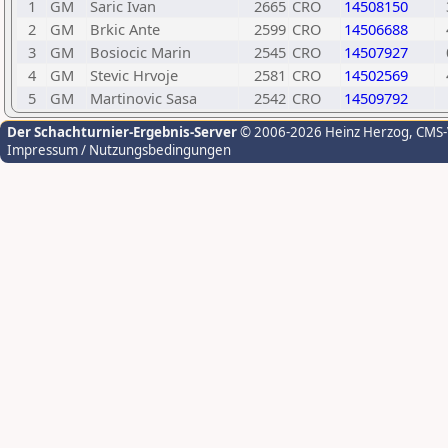
1
GM
Saric Ivan
2665
CRO
14508150
2
GM
Brkic Ante
2599
CRO
14506688
3
GM
Bosiocic Marin
2545
CRO
14507927
4
GM
Stevic Hrvoje
2581
CRO
14502569
5
GM
Martinovic Sasa
2542
CRO
14509792
Der Schachturnier-Ergebnis-Server
© 2006-2026 Heinz Herzog
, CMS
Impressum / Nutzungsbedingungen