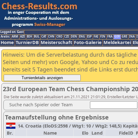
Logged on: Gast
Arabic
ARM
AZE
BIH
BUL
CAT
CHN
CRO
CZE
DEN
ENG
ESP
FAI
FIN
FRA
GER
GRE
INA
I
Home
TurnierDB
Meisterschaft
Foto-Galerie
Meldekartei
El
Hinweis: Um die Serverbelastung durch das tägliche D
Seiten und mehr) von Google, Yahoo und Co zu reduz
bereits seit 5 Tagen beendet sind die Links erst dur
23rd European Team Chess Championship 20
Die Seite wurde zuletzt aktualisiert am 21.11.2021 21:01:29, Ersteller/Letzter 
Suche nach Spieler oder Team
Teamaufstellung ohne Ergebnisse
14. Croatia (EloDS:2598 / Wtg1: 10 / Wtg2: 148,5) Kapit
Br.
Name
Elo
Land
FideID
P