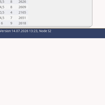
3,5
8
2626
4,5
8
2609
0,5
4
2165
4,5
7
2651
6
9
2618
-Version 14.07.2026 13:23, Node S2