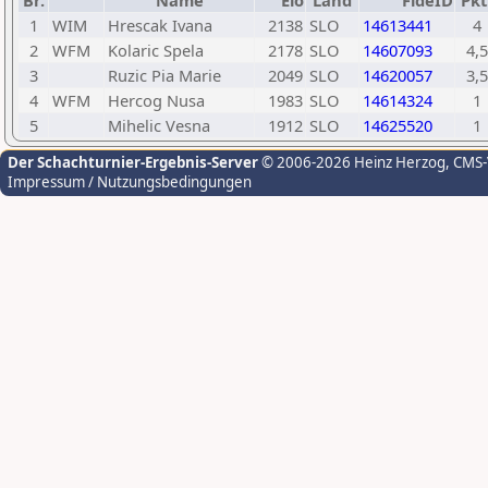
Br.
Name
Elo
Land
FideID
Pkt
1
WIM
Hrescak Ivana
2138
SLO
14613441
4
2
WFM
Kolaric Spela
2178
SLO
14607093
4,5
3
Ruzic Pia Marie
2049
SLO
14620057
3,5
4
WFM
Hercog Nusa
1983
SLO
14614324
1
5
Mihelic Vesna
1912
SLO
14625520
1
Der Schachturnier-Ergebnis-Server
© 2006-2026 Heinz Herzog
, CMS
Impressum / Nutzungsbedingungen