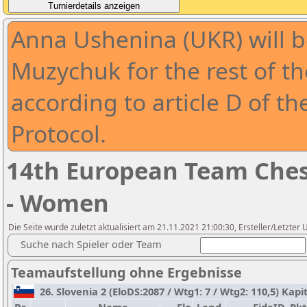
Anna Ushenina (UKR) will 
Muzychuk for the rest of t
according to article D of t
Protocol.
14th European Team Che
- Women
Die Seite wurde zuletzt aktualisiert am 21.11.2021 21:00:30, Ersteller/Letzter 
Suche nach Spieler oder Team
Teamaufstellung ohne Ergebnisse
26. Slovenia 2 (EloDS:2087 / Wtg1: 7 / Wtg2: 110,5) Kapi