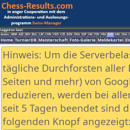
Logged on: Gast
Arabic
ARM
AZE
BIH
BUL
CAT
CHN
CRO
CZE
DEN
ENG
ESP
FAI
FIN
FRA
GER
GRE
INA
I
Home
TurnierDB
Meisterschaft
Foto-Galerie
Meldekartei
El
Hinweis: Um die Serverbela
tägliche Durchforsten aller 
Seiten und mehr) von Goog
reduzieren, werden bei alle
seit 5 Tagen beendet sind d
folgenden Knopf angezeigt