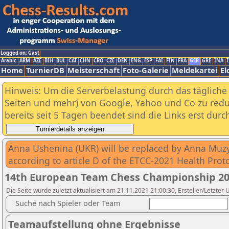
Logged on: Gast
Arabic
ARM
AZE
BIH
BUL
CAT
CHN
CRO
CZE
DEN
ENG
ESP
FAI
FIN
FRA
GER
GRE
INA
I
Home
TurnierDB
Meisterschaft
Foto-Galerie
Meldekartei
El
Hinweis: Um die Serverbelastung durch das tägliche D
Seiten und mehr) von Google, Yahoo und Co zu reduz
bereits seit 5 Tagen beendet sind die Links erst dur
Anna Ushenina (UKR) will be replaced by Anna Muzy
according to article D of the ETCC-2021 Health Proto
14th European Team Chess Championship 2
Die Seite wurde zuletzt aktualisiert am 21.11.2021 21:00:30, Ersteller/Letzter 
Suche nach Spieler oder Team
Teamaufstellung ohne Ergebnisse