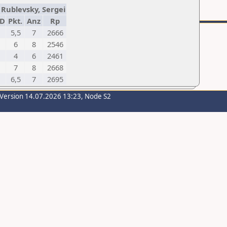
: Rublevsky, Sergei
ID
Pkt.
Anz
Rp
5,5
7
2666
6
8
2546
4
6
2461
7
8
2668
6,5
7
2695
-Version 14.07.2026 13:23, Node S2