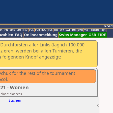
Servert
TA
JPN
MKD
LTU
NED
POL
POR
ROU
RUS
SRB
SVK
SWE
TUR
UKR
VIE
FontSize:11pt
ozahlen
FAQ
Onlineanmeldung
Swiss-Manager
ÖSB
FIDE
urchforsten aller Links (täglich 100.000
ieren, werden bei allen Turnieren, die
ch folgenden Knopf angezeigt:
chuk for the rest of the tournament
col.
021 - Women
Upload: slochess
Suchen