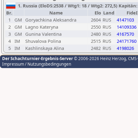
1. Russia (EloDS:2538 / Wtg1: 18 / Wtg2: 272,5) Kapitän
Br.
Name
Elo
Land
Fide
1
GM
Goryachkina Aleksandra
2604
RUS
4147103
2
GM
Lagno Kateryna
2550
RUS
14109336
3
GM
Gunina Valentina
2480
RUS
4167570
4
IM
Shuvalova Polina
2515
RUS
24171760
5
IM
Kashlinskaya Alina
2482
RUS
4198026
Der Schachturnier-Ergebnis-Server
© 2006-2026 Heinz Herzog
, CMS
Impressum / Nutzungsbedingungen