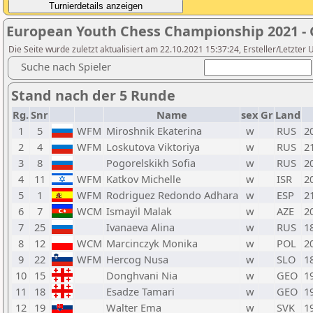
European Youth Chess Championship 2021 - G
Die Seite wurde zuletzt aktualisiert am 22.10.2021 15:37:24, Ersteller/Letzter U
Suche nach Spieler
Stand nach der 5 Runde
Rg.
Snr
Name
sex
Gr
Land
1
5
WFM
Miroshnik Ekaterina
w
RUS
2
2
4
WFM
Loskutova Viktoriya
w
RUS
2
3
8
Pogorelskikh Sofia
w
RUS
2
4
11
WFM
Katkov Michelle
w
ISR
2
5
1
WFM
Rodriguez Redondo Adhara
w
ESP
2
6
7
WCM
Ismayil Malak
w
AZE
2
7
25
Ivanaeva Alina
w
RUS
1
8
12
WCM
Marcinczyk Monika
w
POL
2
9
22
WFM
Hercog Nusa
w
SLO
1
10
15
Donghvani Nia
w
GEO
1
11
18
Esadze Tamari
w
GEO
1
12
19
Walter Ema
w
SVK
1