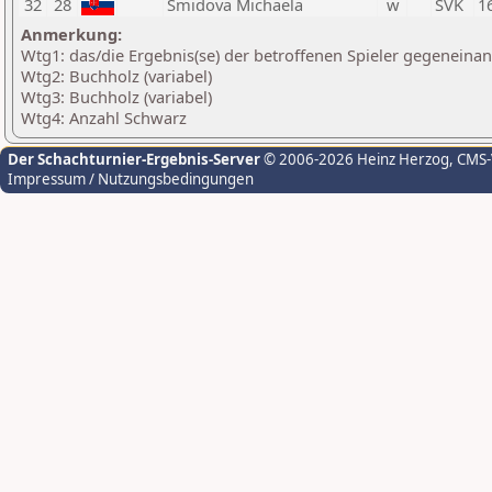
32
28
Smidova Michaela
w
SVK
1
Anmerkung:
Wtg1: das/die Ergebnis(se) der betroffenen Spieler gegeneina
Wtg2: Buchholz (variabel)
Wtg3: Buchholz (variabel)
Wtg4: Anzahl Schwarz
Der Schachturnier-Ergebnis-Server
© 2006-2026 Heinz Herzog
, CMS
Impressum / Nutzungsbedingungen