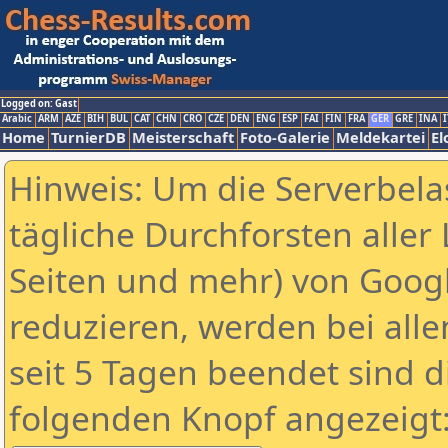
Logged on: Gast
Arabic
ARM
AZE
BIH
BUL
CAT
CHN
CRO
CZE
DEN
ENG
ESP
FAI
FIN
FRA
GER
GRE
INA
I
Home
TurnierDB
Meisterschaft
Foto-Galerie
Meldekartei
El
Hinweis: Um die Serverbela
tägliche Durchforsten aller 
Seiten und mehr) von Goog
reduzieren, werden bei alle
seit 5 Tagen beendet sind d
folgenden Knopf angezeigt