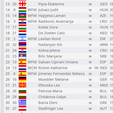
13
20
Pipia Ekaterine
w
GEO
1
14
9
WFM
Juhasz Judit
w
HUN
2
15
14
WFM
Hajiyeva Laman
w
AZE
1
16
3
WFM
Radikovic Anamarija
w
CRO
2
17
17
Koltai Dora
w
HUN
1
18
21
De Zoeten Cato
w
NED
1
19
2
WFM
Levitan Ronit
w
ISR
2
20
32
Nadanyan Kiti
w
ARM
1
21
24
Koksa Jelena
w
CRO
1
22
23
Bilic Marijana
w
SRB
1
23
10
WFM
Galvan Cipriani Viviana
w
ESP
2
24
13
WCM
Ricken Katharina
w
YA
NED
2
25
6
WFM
Jimenez Fernandez Rebeca
w
ESP
2
26
16
Muedder Melanie
w
GER
1
27
31
Eftovska Lea
w
MKD
1
28
26
Petrova Maria
w
BUL
1
29
29
Chitakova Galya
w
BUL
1
30
30
Bania Eleni
w
GRE
1
31
27
Stadlinger Lea
w
AUT
1