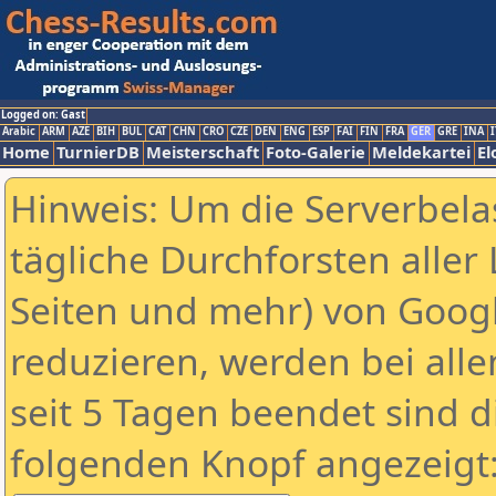
Logged on: Gast
Arabic
ARM
AZE
BIH
BUL
CAT
CHN
CRO
CZE
DEN
ENG
ESP
FAI
FIN
FRA
GER
GRE
INA
I
Home
TurnierDB
Meisterschaft
Foto-Galerie
Meldekartei
El
Hinweis: Um die Serverbela
tägliche Durchforsten aller 
Seiten und mehr) von Goog
reduzieren, werden bei alle
seit 5 Tagen beendet sind d
folgenden Knopf angezeigt