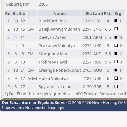
Geburtsjahr
2005
Rd.
Br.
Snr
Name
Elo
Land
Pkt.
Erg.
1
30
62
Blackford Ross
1319
SCO
4
1
2
10
15
CM
Balaji Aaravamudhan
2217
ENG
6,5
1
3
4
11
Davtyan Arsen
2261
ARM
5,5
½
4
4
9
Prokofiev Valentyn
2275
UKR
5
½
5
6
5
FM
Morgunov Marc
2372
AUT
5,5
½
6
8
13
Trofimov Pavel
2227
RUS
5,5
0
7
13
21
CM
Creanga Robert-Ionut
2163
ROU
5
1
8
9
17
AGM
Hulka Valentyn
2187
UKR
6
½
9
8
27
Spyratos Nikolaos
2130
GRE
5
1
*) Die ELodifferenz beträgt mehr als 400 Punkte. Sie wurde auf
Der Schachturnier-Ergebnis-Server
© 2006-2026 Heinz Herzog
, CMS
Impressum / Nutzungsbedingungen