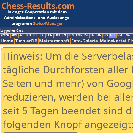
Logged on: Gast
Arabic
ARM
AZE
BIH
BUL
CAT
CHN
CRO
CZE
DEN
ENG
ESP
FAI
FIN
FRA
GER
GRE
INA
I
Home
TurnierDB
Meisterschaft
Foto-Galerie
Meldekartei
El
Hinweis: Um die Serverbela
tägliche Durchforsten aller 
Seiten und mehr) von Goog
reduzieren, werden bei alle
seit 5 Tagen beendet sind d
folgenden Knopf angezeigt