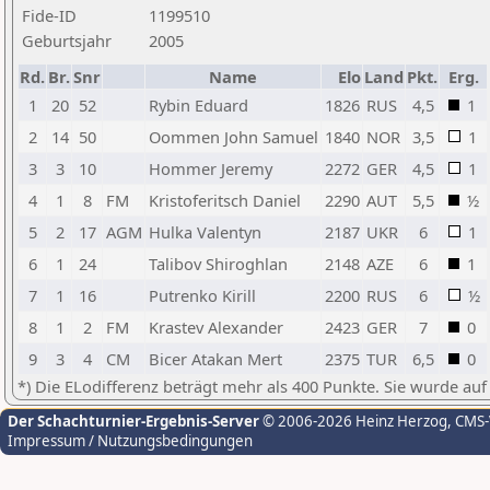
Fide-ID
1199510
Geburtsjahr
2005
Rd.
Br.
Snr
Name
Elo
Land
Pkt.
Erg.
1
20
52
Rybin Eduard
1826
RUS
4,5
1
2
14
50
Oommen John Samuel
1840
NOR
3,5
1
3
3
10
Hommer Jeremy
2272
GER
4,5
1
4
1
8
FM
Kristoferitsch Daniel
2290
AUT
5,5
½
5
2
17
AGM
Hulka Valentyn
2187
UKR
6
1
6
1
24
Talibov Shiroghlan
2148
AZE
6
1
7
1
16
Putrenko Kirill
2200
RUS
6
½
8
1
2
FM
Krastev Alexander
2423
GER
7
0
9
3
4
CM
Bicer Atakan Mert
2375
TUR
6,5
0
*) Die ELodifferenz beträgt mehr als 400 Punkte. Sie wurde auf
Der Schachturnier-Ergebnis-Server
© 2006-2026 Heinz Herzog
, CMS
Impressum / Nutzungsbedingungen