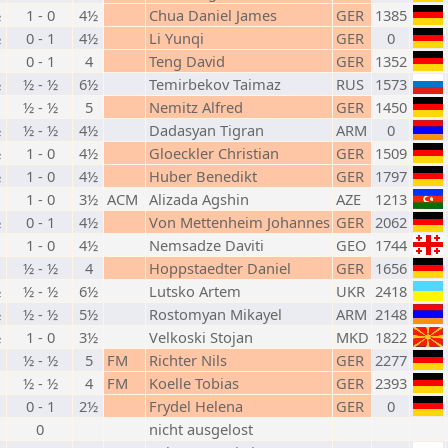
½
1 - 0
4½
Chua Daniel James
GER
1385
½
0 - 1
4½
Li Yunqi
GER
0
0 - 1
4
Teng David
GER
1352
½
½ - ½
6½
Temirbekov Taimaz
RUS
1573
½ - ½
5
Nemitz Alfred
GER
1450
½
½ - ½
4½
Dadasyan Tigran
ARM
0
½
1 - 0
4½
Gloeckler Christian
GER
1509
½
1 - 0
4½
Huber Benedikt
GER
1797
1 - 0
3½
ACM
Alizada Agshin
AZE
1213
½
0 - 1
4½
Von Mettenheim Johannes
GER
2062
1 - 0
4½
Nemsadze Daviti
GEO
1744
½ - ½
4
Hoppstaedter Daniel
GER
1656
½
½ - ½
6½
Lutsko Artem
UKR
2418
½
½ - ½
5½
Rostomyan Mikayel
ARM
2148
½
1 - 0
3½
Velkoski Stojan
MKD
1822
½ - ½
5
FM
Richter Nils
GER
2277
½ - ½
4
FM
Koelle Tobias
GER
2393
0 - 1
2½
Frydel Helena
GER
0
0
nicht ausgelost