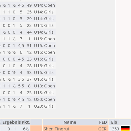
½
½
1
½
4,5
49
U14: Open
1
1
1
0
5
25
U14: Girls
0
1
1
0
5
29
U14: Girls
1
0
0
1
5
23
U14: Girls
1
½
0
0
4
44
U14: Girls
1
1
1
½
7
1
U16: Open
½
0
0
1
4,5
31
U16: Open
½
1
½
½
6
12
U16: Open
1
0
0
0
4,5
23
U16: Girls
1
0
1
0
4
28
U16: Girls
½
0
0
½
4
33
U16: Girls
½
0
½
1
3,5
37
U16: Girls
0
1
1
½
5,5
8
U18: Open
1
0
0
1
4
25
U18: Girls
½
1
0
½
4,5
12
U20: Open
½
1
1
½
7
1
U20: Girls
.
Ergebnis
Pkt.
Name
FED
Elo
½
0 - 1
6½
Shen Tingrui
GER
1353