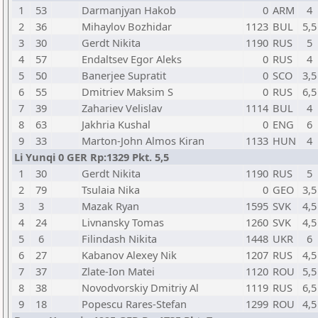
1
53
Darmanjyan Hakob
0
ARM
4
2
36
Mihaylov Bozhidar
1123
BUL
5,5
3
30
Gerdt Nikita
1190
RUS
5
4
57
Endaltsev Egor Aleks
0
RUS
4
5
50
Banerjee Supratit
0
SCO
3,5
6
55
Dmitriev Maksim S
0
RUS
6,5
7
39
Zahariev Velislav
1114
BUL
4
8
63
Jakhria Kushal
0
ENG
6
9
33
Marton-John Almos Kiran
1133
HUN
4
Li Yunqi 0 GER Rp:1329 Pkt. 5,5
1
30
Gerdt Nikita
1190
RUS
5
2
79
Tsulaia Nika
0
GEO
3,5
3
3
Mazak Ryan
1595
SVK
4,5
4
24
Livnansky Tomas
1260
SVK
4,5
5
6
Filindash Nikita
1448
UKR
6
6
27
Kabanov Alexey Nik
1207
RUS
4,5
7
37
Zlate-Ion Matei
1120
ROU
5,5
8
38
Novodvorskiy Dmitriy Al
1119
RUS
6,5
9
18
Popescu Rares-Stefan
1299
ROU
4,5