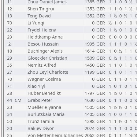
11
Chua Daniel James
1385
GER
1
1
0
0
½
12
Shen Tingrui
1353
GER
1
1
0
1
½
13
Teng David
1352
GER
1
½
0
½
1
70
Li Yunqi
0
GER
½
1
0
1
0
22
Frydel Helena
0
GER
1
½
0
1
0
29
Heidtkamp Anna
0
GER
0
0
0
0
0
2
Besou Hussain
1995
GER
1
1
1
0
1
18
Buchinger Alexis
1614
GER
1
0
½
1
1
29
Gloeckler Christian
1509
GER
0
½
1
1
1
35
Nemitz Alfred
1450
GER
1
1
0
1
0
27
Zhou Leyi Charlotte
1199
GER
0
1
0
1
1
70
Wagner Cosima
0
GER
0
1
1
0
1
71
Xiao Yiyi
0
GER
1
0
1
0
1
28
Huber Benedikt
1797
GER
1
½
0
1
0
44
CM
Grabs Peter
1630
GER
0
1
1
0
0
23
Mueller Riyanna
1505
GER
1
½
½
0
1
34
Burlutskaia Maria
1405
GER
1
0
0
1
1
50
Trunz Tamila
1298
GER
1
1
½
0
1
20
Bakiev Diyor
2074
GER
1
1
1
0
0
25
Von Mettenheim Johannes
2062
GER
0
1
1
1
½