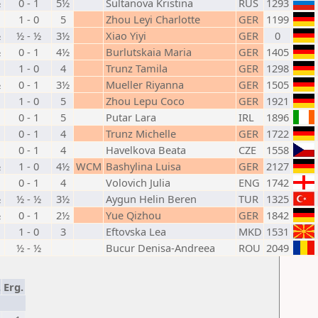
½
0 - 1
5½
Sultanova Kristina
RUS
1293
1 - 0
5
Zhou Leyi Charlotte
GER
1199
½
½ - ½
3½
Xiao Yiyi
GER
0
½
0 - 1
4½
Burlutskaia Maria
GER
1405
1 - 0
4
Trunz Tamila
GER
1298
½
0 - 1
3½
Mueller Riyanna
GER
1505
1 - 0
5
Zhou Lepu Coco
GER
1921
0 - 1
5
Putar Lara
IRL
1896
0 - 1
4
Trunz Michelle
GER
1722
0 - 1
4
Havelkova Beata
CZE
1558
½
1 - 0
4½
WCM
Bashylina Luisa
GER
2127
0 - 1
4
Volovich Julia
ENG
1742
½
½ - ½
3½
Aygun Helin Beren
TUR
1325
½
0 - 1
2½
Yue Qizhou
GER
1842
1 - 0
3
Eftovska Lea
MKD
1531
½ - ½
Bucur Denisa-Andreea
ROU
2049
.
Erg.