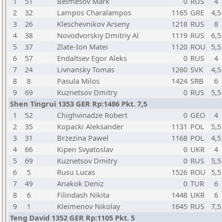
1
51
Belmesov Mark
0
RUS
4
2
32
Lampos Charalampos
1165
GRE
4,5
3
26
Kleschevnikov Arseny
1218
RUS
8
4
38
Novodvorskiy Dmitriy Al
1119
RUS
6,5
5
37
Zlate-Ion Matei
1120
ROU
5,5
6
57
Endaltsev Egor Aleks
0
RUS
4
7
24
Livnansky Tomas
1260
SVK
4,5
8
8
Pasula Milos
1424
SRB
6
9
69
Kuznetsov Dmitry
0
RUS
5,5
Shen Tingrui 1353 GER Rp:1486 Pkt. 7,5
1
52
Chighvinadze Robert
0
GEO
4
2
35
Kopacki Aleksander
1131
POL
5,5
3
31
Brzezina Pawel
1168
POL
4,5
4
66
Kipen Svyatoslav
0
UKR
4
5
69
Kuznetsov Dmitry
0
RUS
5,5
6
5
Rusu Lucas
1526
ROU
5,5
7
49
Anakok Deniz
0
TUR
6
8
6
Filindash Nikita
1448
UKR
6
9
1
Kleimenov Nikolay
1645
RUS
7,5
Teng David 1352 GER Rp:1105 Pkt. 5