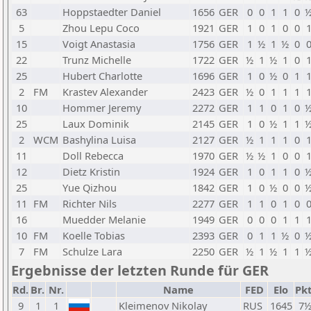
63
Hoppstaedter Daniel
1656
GER
0
0
1
1
0
5
Zhou Lepu Coco
1921
GER
1
0
1
0
0
15
Voigt Anastasia
1756
GER
1
½
1
½
0
22
Trunz Michelle
1722
GER
½
1
½
1
0
25
Hubert Charlotte
1696
GER
1
0
½
0
1
2
FM
Krastev Alexander
2423
GER
½
0
1
1
1
10
Hommer Jeremy
2272
GER
1
1
0
1
0
25
Laux Dominik
2145
GER
1
0
½
1
1
2
WCM
Bashylina Luisa
2127
GER
½
1
1
1
0
11
Doll Rebecca
1970
GER
½
½
1
0
0
12
Dietz Kristin
1924
GER
1
0
1
1
0
25
Yue Qizhou
1842
GER
1
0
½
0
0
11
FM
Richter Nils
2277
GER
1
1
0
1
0
16
Muedder Melanie
1949
GER
0
0
0
1
1
10
FM
Koelle Tobias
2393
GER
0
1
1
½
0
7
FM
Schulze Lara
2250
GER
½
1
½
1
1
Ergebnisse der letzten Runde für GER
Rd.
Br.
Nr.
Name
FED
Elo
Pkt
9
1
1
Kleimenov Nikolay
RUS
1645
7