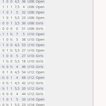
1
1
0
0
4,5
36
U08: Open
1
1
1
1
7,5
4
U08: Open
0
1
0
1
5
32
U08: Open
1
1
0
1
5,5
23
U08: Open
0
0
0
1
3,5
36
U08: Girls
0
0
0
0
0
51
U08: Girls
½
1
1
½
7
5
U10: Open
0
1
0
½
5
38
U10: Open
0
1
0
0
4,5
53
U10: Open
1
0
1
½
5,5
27
U10: Open
1
1
0
0
5
27
U10: Girls
1
1
½
0
5,5
18
U10: Girls
0
½
0
½
4
46
U10: Girls
1
0
1
0
4,5
54
U12: Open
½
½
0
1
4
68
U12: Open
0
0
½
1
4,5
42
U12: Girls
0
½
1
1
5,5
20
U12: Girls
½
0
0
0
4
44
U12: Girls
0
1
0
1
5
33
U14: Open
½
0
½
1
5,5
23
U14: Open