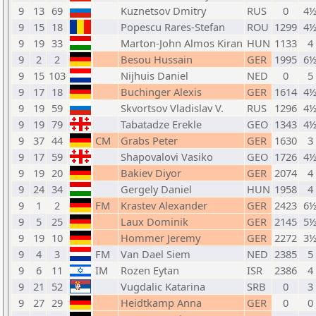
9
13
69
Kuznetsov Dmitry
RUS
0
4
9
15
18
Popescu Rares-Stefan
ROU
1299
4
9
19
33
Marton-John Almos Kiran
HUN
1133
4
9
2
2
Besou Hussain
GER
1995
6
9
15
103
Nijhuis Daniel
NED
0
5
9
17
18
Buchinger Alexis
GER
1614
4
9
19
59
Skvortsov Vladislav V.
RUS
1296
4
9
19
79
Tabatadze Erekle
GEO
1343
4
9
37
44
CM
Grabs Peter
GER
1630
3
9
17
59
Shapovalovi Vasiko
GEO
1726
4
9
19
20
Bakiev Diyor
GER
2074
4
9
24
34
Gergely Daniel
HUN
1958
4
9
1
2
FM
Krastev Alexander
GER
2423
6
9
5
25
Laux Dominik
GER
2145
5
9
19
10
Hommer Jeremy
GER
2272
3
9
4
3
FM
Van Dael Siem
NED
2385
5
9
6
11
IM
Rozen Eytan
ISR
2386
4
9
21
52
Vugdalic Katarina
SRB
0
3
9
27
29
Heidtkamp Anna
GER
0
0