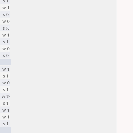
s 1
w 1
s 0
w 0
s ½
w 1
s 1
w 0
s 0
w 1
s 1
w 0
s 1
w ½
s 1
w 1
w 1
s 1