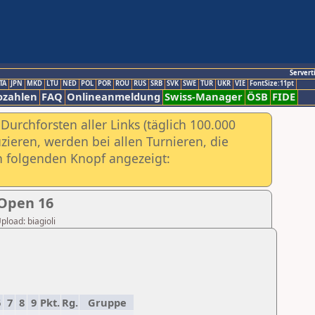
Servert
TA
JPN
MKD
LTU
NED
POL
POR
ROU
RUS
SRB
SVK
SWE
TUR
UKR
VIE
FontSize:11pt
ozahlen
FAQ
Onlineanmeldung
Swiss-Manager
ÖSB
FIDE
urchforsten aller Links (täglich 100.000
ieren, werden bei allen Turnieren, die
ch folgenden Knopf angezeigt:
 Open 16
pload: biagioli
6
7
8
9
Pkt.
Rg.
Gruppe