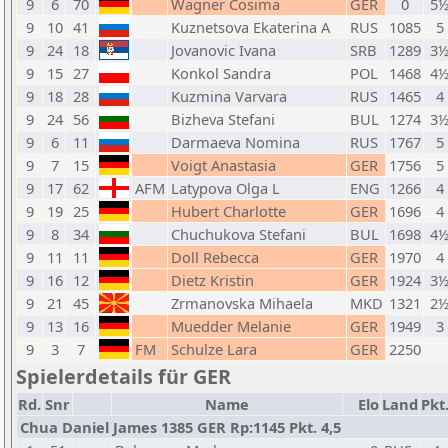
9
6
70
Wagner Cosima
GER
0
5
9
10
41
Kuznetsova Ekaterina A
RUS
1085
5
9
24
18
Jovanovic Ivana
SRB
1289
3
9
15
27
Konkol Sandra
POL
1468
4
9
18
28
Kuzmina Varvara
RUS
1465
4
9
24
56
Bizheva Stefani
BUL
1274
3
9
6
11
Darmaeva Nomina
RUS
1767
5
9
7
15
Voigt Anastasia
GER
1756
5
9
17
62
AFM
Latypova Olga L
ENG
1266
4
9
19
25
Hubert Charlotte
GER
1696
4
9
8
34
Chuchukova Stefani
BUL
1698
4
9
11
11
Doll Rebecca
GER
1970
4
9
16
12
Dietz Kristin
GER
1924
3
9
21
45
Zrmanovska Mihaela
MKD
1321
2
9
13
16
Muedder Melanie
GER
1949
3
9
3
7
FM
Schulze Lara
GER
2250
Spielerdetails für GER
Rd.
Snr
Name
Elo
Land
Pkt
Chua Daniel James 1385 GER Rp:1145 Pkt. 4,5