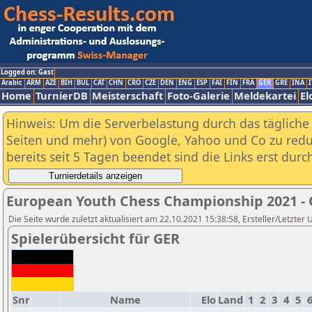
Logged on: Gast
Arabic
ARM
AZE
BIH
BUL
CAT
CHN
CRO
CZE
DEN
ENG
ESP
FAI
FIN
FRA
GER
GRE
INA
I
Home
TurnierDB
Meisterschaft
Foto-Galerie
Meldekartei
El
Hinweis: Um die Serverbelastung durch das tägliche D
Seiten und mehr) von Google, Yahoo und Co zu reduz
bereits seit 5 Tagen beendet sind die Links erst dur
European Youth Chess Championship 2021 -
Die Seite wurde zuletzt aktualisiert am 22.10.2021 15:38:58, Ersteller/Letzter U
Spielerübersicht für GER
Snr
Name
Elo
Land
1
2
3
4
5