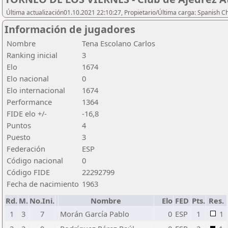
Última actualización01.10.2021 22:10:27, Propietario/Última carga: Spanish C
Información de jugadores
Nombre
Tena Escolano Carlos
Ranking inicial
3
Elo
1674
Elo nacional
0
Elo internacional
1674
Performance
1364
FIDE elo +/-
-16,8
Puntos
4
Puesto
3
Federación
ESP
Código nacional
0
Código FIDE
22292799
Fecha de nacimiento
1963
Rd.
M.
No.Ini.
Nombre
Elo
FED
Pts.
Res.
1
3
7
Morán García Pablo
0
ESP
1
1