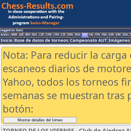
Logged on: Gast
Arabic
ARM
AZE
BIH
BUL
CAT
CHN
CRO
CZE
DEN
ENG
ESP
FAI
FIN
FRA
GER
GRE
INA
I
Inicio
Base de datos de torneos
Campeonato AUT
Imágenes
Nota: Para reducir la carga 
escaneos diarios de motor
Yahoo, todos los torneos f
semanas se muestran tras p
botón:
TORNEO DE LOS VIERNES - Club de Ajedrez At