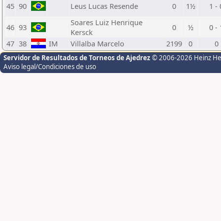
45
90
Leus Lucas Resende
0
1½
1 - 
Soares Luiz Henrique
46
93
0
½
0 - 
Kersck
47
38
IM
Villalba Marcelo
2199
0
0
Servidor de Resultados de Torneos de Ajedrez
© 2006-2026 Heinz H
Aviso legal/Condiciones de uso