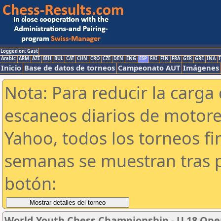
Logged on: Gast
Arabic
ARM
AZE
BIH
BUL
CAT
CHN
CRO
CZE
DEN
ENG
ESP
FAI
FIN
FRA
GER
GRE
INA
I
Inicio
Base de datos de torneos
Campeonato AUT
Imágenes
Nota: Para reducir la carga 
escaneos diarios de motor
Yahoo, todos los torneos f
semanas se muestran tras p
botón:
World Youth Chess Championship - U 18 Open