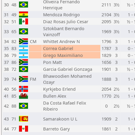
Oliveira Fernando
30
48
2111
3½
½ -
Henrique
31
49
Mendoza Rodrigo
2104
3½
1 - 
32
51
Diaz Rosas Julio Cesar
2095
3½
½ -
Sztokbant Bernardo
33
65
1969
3½
1 - 
Vainzoff
34
82
CM
Whittet Andrew N
1796
3
1 - 
35
83
Correa Gabriel
1787
3
0 - 
36
79
Grego Maximiliano
1829
3
0 - 
37
86
Pon Matt
1656
3
1 - 
38
72
Garcia Gabriel Gonzaga
1901
3
½ -
Bhawoodien Mohamed
39
74
FM
1888
3
1 - 
Ozayr
40
56
Kyrkjebo Erlend
2054
2½
1 - 
41
85
Bullen Alex
1770
2½
1 - 
Da Costa Rafael Felix
42
88
0
2½
½ -
Ribeiro
43
71
Samarakoon U L
1909
2
1 - 
44
77
Barreto Gary
1861
2
1 - 