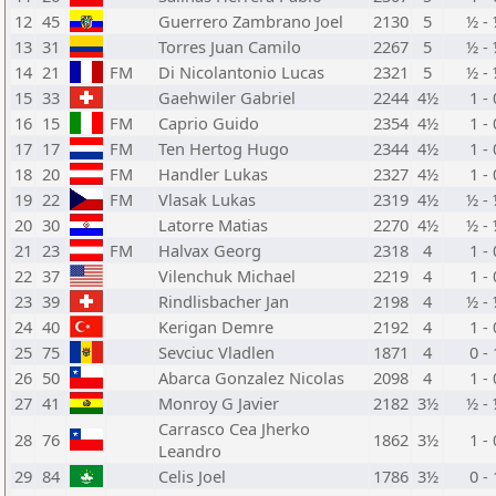
12
45
Guerrero Zambrano Joel
2130
5
½ -
13
31
Torres Juan Camilo
2267
5
½ -
14
21
FM
Di Nicolantonio Lucas
2321
5
½ -
15
33
Gaehwiler Gabriel
2244
4½
1 - 
16
15
FM
Caprio Guido
2354
4½
1 - 
17
17
FM
Ten Hertog Hugo
2344
4½
1 - 
18
20
FM
Handler Lukas
2327
4½
1 - 
19
22
FM
Vlasak Lukas
2319
4½
½ -
20
30
Latorre Matias
2270
4½
½ -
21
23
FM
Halvax Georg
2318
4
1 - 
22
37
Vilenchuk Michael
2219
4
1 - 
23
39
Rindlisbacher Jan
2198
4
½ -
24
40
Kerigan Demre
2192
4
1 - 
25
75
Sevciuc Vladlen
1871
4
0 - 
26
50
Abarca Gonzalez Nicolas
2098
4
1 - 
27
41
Monroy G Javier
2182
3½
½ -
Carrasco Cea Jherko
28
76
1862
3½
1 - 
Leandro
29
84
Celis Joel
1786
3½
0 - 