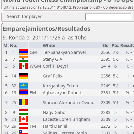
Última actualización19.12.2011 01:49:12, Propietario: CBX - Confederacao Bra
Search for player
Emparejamientos/Resultados
9. Ronda el 2011/11/26 a las 10hs
M.
No.
White
Elo
Pts.
Resul
1
1
GM
Ter-Sahakyan Samvel
2556
7½
½ -
2
7
Stany G A
2395
6½
½ -
3
5
WGM
Cori T. Deysi
2414
6
0 - 
4
14
Graf Felix
2356
5½
1 - 
5
32
Kozganbay Erken
2249
5½
1 - 
6
19
FM
Aghasaryan Robert
2331
5½
½ -
7
25
Stanciu Alexandru-Ovidiu
2309
5½
½ -
8
9
Nagy Gabor
2383
5
½ -
9
24
Laceste Loren Brigham
2309
5
½ -
10
29
FM
Hartl Daniel
2272
5
½ -
11
26
Salinas Herrera Pablo
2307
5
1 - 