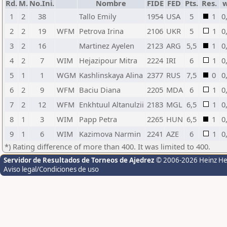
Rd.
M.
No.Ini.
Nombre
FIDE
FED
Pts.
Res.
1
2
38
Tallo Emily
1954
USA
5
1
0
2
2
19
WFM
Petrova Irina
2106
UKR
5
1
0
3
2
16
Martinez Ayelen
2123
ARG
5,5
1
0
4
2
7
WIM
Hejazipour Mitra
2224
IRI
6
1
0
5
1
1
WGM
Kashlinskaya Alina
2377
RUS
7,5
0
0
6
2
9
WFM
Baciu Diana
2205
MDA
6
1
0
7
2
12
WFM
Enkhtuul Altanulzii
2183
MGL
6,5
1
0
8
1
3
WIM
Papp Petra
2265
HUN
6,5
1
0
9
1
6
WIM
Kazimova Narmin
2241
AZE
6
1
0
*) Rating difference of more than 400. It was limited to 400.
Servidor de Resultados de Torneos de Ajedrez
© 2006-2026 Heinz H
Aviso legal/Condiciones de uso