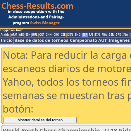
Logged on: Gast
Arabic
ARM
AZE
BIH
BUL
CAT
CHN
CRO
CZE
DEN
ENG
ESP
FAI
FIN
FRA
GER
GRE
INA
I
Inicio
Base de datos de torneos
Campeonato AUT
Imágenes
Nota: Para reducir la carga 
escaneos diarios de motor
Yahoo, todos los torneos f
semanas se muestran tras p
botón:
World Youth Chess Championship - U 18 Girls