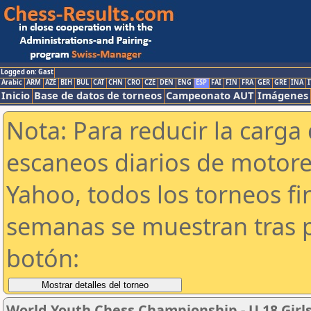
Logged on: Gast
Arabic
ARM
AZE
BIH
BUL
CAT
CHN
CRO
CZE
DEN
ENG
ESP
FAI
FIN
FRA
GER
GRE
INA
I
Inicio
Base de datos de torneos
Campeonato AUT
Imágenes
Nota: Para reducir la carga 
escaneos diarios de motor
Yahoo, todos los torneos f
semanas se muestran tras p
botón:
World Youth Chess Championship - U 18 Girls