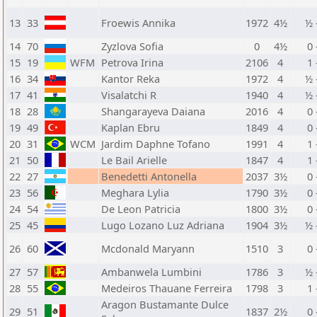
13
33
Froewis Annika
1972
4½
½ 
14
70
Zyzlova Sofia
0
4½
0 
15
19
WFM
Petrova Irina
2106
4
1 
16
34
Kantor Reka
1972
4
½ 
17
41
Visalatchi R
1940
4
½ 
18
28
Shangarayeva Daiana
2016
4
0 
19
49
Kaplan Ebru
1849
4
0 
20
31
WCM
Jardim Daphne Tofano
1991
4
1 
21
50
Le Bail Arielle
1847
4
1 
22
27
Benedetti Antonella
2037
3½
0 
23
56
Meghara Lylia
1790
3½
0 
24
54
De Leon Patricia
1800
3½
0 
25
45
Lugo Lozano Luz Adriana
1904
3½
½ 
26
60
Mcdonald Maryann
1510
3
0 
27
57
Ambanwela Lumbini
1786
3
½ 
28
55
Medeiros Thauane Ferreira
1798
3
1 
Aragon Bustamante Dulce
29
51
1837
2½
0 