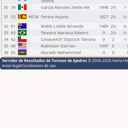
Selena
30
39
Garcia Morales Ivette Ale
1948
2½
1 
31
53
WCM
Perera Anjana
1827
2½
½ 
32
61
Webb-Liddle Miranda
1489
2½
½ 
33
69
Teixeira Mariana Ribeiro
0
2½
½ 
34
62
Covacevich Stipicich Tamara
0
2
1 
35
40
Robinson Darrian
1947
0
36
65
Muradli Mahammad
0
0
Servidor de Resultados de Torneos de Ajedrez
© 2006-2026 Heinz H
Aviso legal/Condiciones de uso