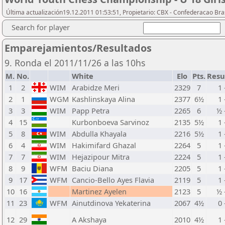
Última actualización19.12.2011 01:53:51, Propietario: CBX - Confederacao Bra
Search for player
Emparejamientos/Resultados
9. Ronda el 2011/11/26 a las 10hs
M.
No.
White
Elo
Pts.
Resu
1
2
WIM
Arabidze Meri
2329
7
1 
2
1
WGM
Kashlinskaya Alina
2377
6½
1 
3
3
WIM
Papp Petra
2265
6
½ 
4
15
Kurbonboeva Sarvinoz
2135
5½
1 
5
8
WIM
Abdulla Khayala
2216
5½
1 
6
4
WIM
Hakimifard Ghazal
2264
5
1 
7
7
WIM
Hejazipour Mitra
2224
5
1 
8
9
WFM
Baciu Diana
2205
5
1 
9
17
WFM
Cancio-Bello Ayes Flavia
2119
5
1 
10
16
Martinez Ayelen
2123
5
½ 
11
23
WFM
Ainutdinova Yekaterina
2067
4½
0 
12
29
A Akshaya
2010
4½
1 