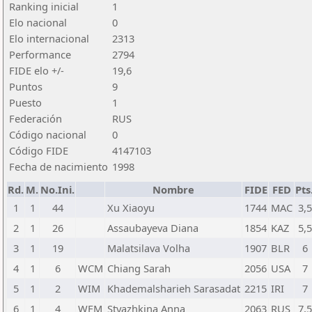
Ranking inicial
1
Elo nacional
0
Elo internacional
2313
Performance
2794
FIDE elo +/-
19,6
Puntos
9
Puesto
1
Federación
RUS
Código nacional
0
Código FIDE
4147103
Fecha de nacimiento
1998
Rd.
M.
No.Ini.
Nombre
FIDE
FED
Pts
1
1
44
Xu Xiaoyu
1744
MAC
3,5
2
1
26
Assaubayeva Diana
1854
KAZ
5,5
3
1
19
Malatsilava Volha
1907
BLR
6
4
1
6
WCM
Chiang Sarah
2056
USA
7
5
1
2
WIM
Khademalsharieh Sarasadat
2215
IRI
7
6
1
4
WFM
Styazhkina Anna
2063
RUS
7,5