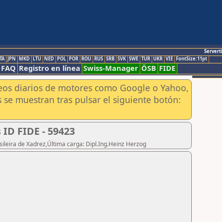
Servert
TA
JPN
MKD
LTU
NED
POL
POR
ROU
RUS
SRB
SVK
SWE
TUR
UKR
VIE
FontSize:11pt
FAQ
Registro en línea
Swiss-Manager
ÖSB
FIDE
aneos diarios de motores como Google o Yahoo,
 se muestran tras pulsar el siguiente botón:
 ID FIDE - 59423
sileira de Xadrez,Última carga: Dipl.Ing.Heinz Herzog