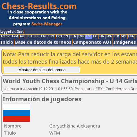
Logged on: Gast
Arabic
ARM
AZE
BIH
BUL
CAT
CHN
CRO
CZE
DEN
ENG
ESP
FAI
FIN
FRA
GER
GRE
INA
I
Inicio
Base de datos de torneos
Campeonato AUT
Imágenes
Nota: Para reducir la carga del servidor en los esc
todos los torneos finalizados hace más de 2 semanas
World Youth Chess Championship - U 14 Girls
Última actualización19.12.2011 01:55:53, Propietario: CBX - Confederacao Bra
Información de jugadores
Nombre
Goryachkina Aleksandra
Título
WFM