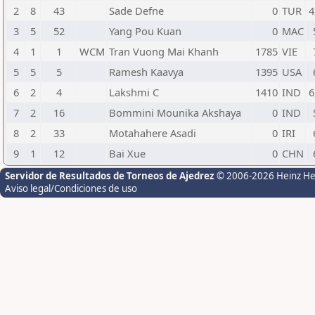
2
8
43
Sade Defne
0
TUR
4
3
5
52
Yang Pou Kuan
0
MAC
4
1
1
WCM
Tran Vuong Mai Khanh
1785
VIE
5
5
5
Ramesh Kaavya
1395
USA
6
2
4
Lakshmi C
1410
IND
6
7
2
16
Bommini Mounika Akshaya
0
IND
8
2
33
Motahahere Asadi
0
IRI
9
1
12
Bai Xue
0
CHN
Servidor de Resultados de Torneos de Ajedrez
© 2006-2026 Heinz H
Aviso legal/Condiciones de uso