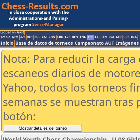
Logged on: Gast
Arabic
ARM
AZE
BIH
BUL
CAT
CHN
CRO
CZE
DEN
ENG
ESP
FAI
FIN
FRA
GER
GRE
INA
I
Inicio
Base de datos de torneos
Campeonato AUT
Imágenes
Nota: Para reducir la carga 
escaneos diarios de motor
Yahoo, todos los torneos f
semanas se muestran tras p
botón:
World Youth Chess Championship - U 08 Girls