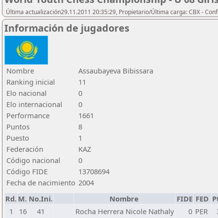
Última actualización29.11.2011 20:35:29, Propietario/Última carga: CBX - Con
Información de jugadores
Nombre
Assaubayeva Bibissara
Ranking inicial
11
Elo nacional
0
Elo internacional
0
Performance
1661
Puntos
8
Puesto
1
Federación
KAZ
Código nacional
0
Código FIDE
13708694
Fecha de nacimiento
2004
Rd.
M.
No.Ini.
Nombre
FIDE
FED
P
1
16
41
Rocha Herrera Nicole Nathaly
0
PER