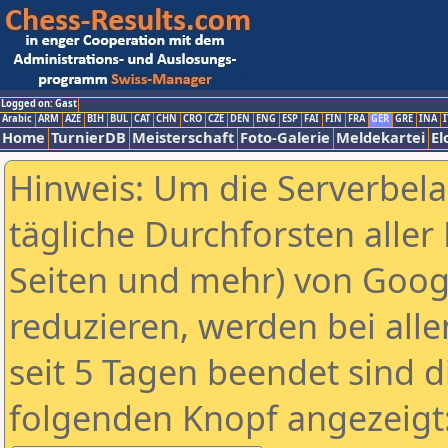
Logged on: Gast
Arabic
ARM
AZE
BIH
BUL
CAT
CHN
CRO
CZE
DEN
ENG
ESP
FAI
FIN
FRA
GER
GRE
INA
I
Home
TurnierDB
Meisterschaft
Foto-Galerie
Meldekartei
El
Hinweis: Um die Serverbel
tägliche Durchforsten aller 
Seiten und mehr) von Goog
reduzieren, werden bei alle
seit 5 Tagen beendet sind d
folgenden Knopf angezeigt