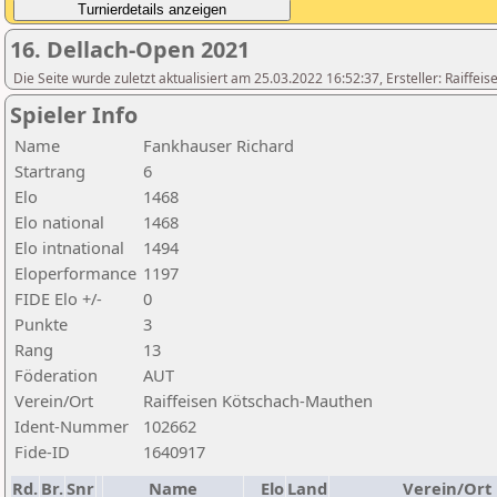
16. Dellach-Open 2021
Die Seite wurde zuletzt aktualisiert am 25.03.2022 16:52:37, Ersteller: Raiffe
Spieler Info
Name
Fankhauser Richard
Startrang
6
Elo
1468
Elo national
1468
Elo intnational
1494
Eloperformance
1197
FIDE Elo +/-
0
Punkte
3
Rang
13
Föderation
AUT
Verein/Ort
Raiffeisen Kötschach-Mauthen
Ident-Nummer
102662
Fide-ID
1640917
Rd.
Br.
Snr
Name
Elo
Land
Verein/Ort