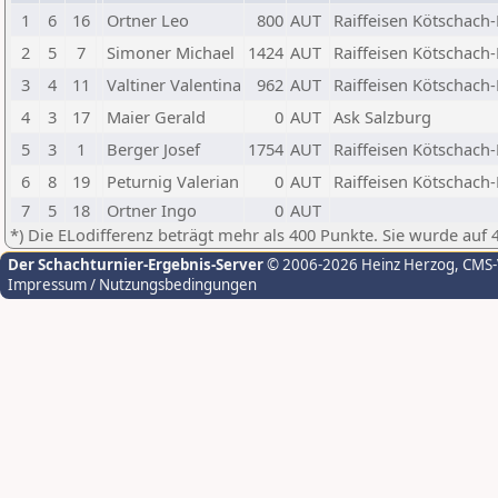
1
6
16
Ortner Leo
800
AUT
Raiffeisen Kötschach
2
5
7
Simoner Michael
1424
AUT
Raiffeisen Kötschach
3
4
11
Valtiner Valentina
962
AUT
Raiffeisen Kötschach
4
3
17
Maier Gerald
0
AUT
Ask Salzburg
5
3
1
Berger Josef
1754
AUT
Raiffeisen Kötschach
6
8
19
Peturnig Valerian
0
AUT
Raiffeisen Kötschach
7
5
18
Ortner Ingo
0
AUT
*) Die ELodifferenz beträgt mehr als 400 Punkte. Sie wurde auf 
Der Schachturnier-Ergebnis-Server
© 2006-2026 Heinz Herzog
, CMS
Impressum / Nutzungsbedingungen