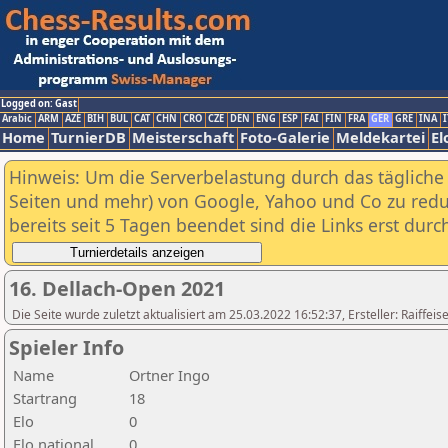
Logged on: Gast
Arabic
ARM
AZE
BIH
BUL
CAT
CHN
CRO
CZE
DEN
ENG
ESP
FAI
FIN
FRA
GER
GRE
INA
I
Home
TurnierDB
Meisterschaft
Foto-Galerie
Meldekartei
El
Hinweis: Um die Serverbelastung durch das tägliche D
Seiten und mehr) von Google, Yahoo und Co zu reduz
bereits seit 5 Tagen beendet sind die Links erst dur
16. Dellach-Open 2021
Die Seite wurde zuletzt aktualisiert am 25.03.2022 16:52:37, Ersteller: Raiffe
Spieler Info
Name
Ortner Ingo
Startrang
18
Elo
0
Elo national
0