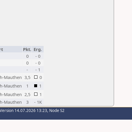
rt
Pkt.
Erg.
0
- 0
0
- 0
-
- 1
ach-Mauthen
3,5
0
ach-Mauthen
1
1
ach-Mauthen
2,5
1
ach-Mauthen
3
- 1K
-Version 14.07.2026 13:23, Node S2