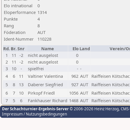
Elo intnational
0
Eloperformance
1314
Punkte
4
Rang
8
Föderation
AUT
Ident-Nummer
110228
Rd.
Br.
Snr
Name
Elo
Land
Verein/O
1
11
-2
nicht ausgelost
0
2
11
-2
nicht ausgelost
0
3
10
-
spielfrei
-
-
4
6
11
Valtiner Valentina
962
AUT
Raiffeisen Kötsch
5
8
13
Daberer Siegfried
927
AUT
Raiffeisen Kötsch
6
7
10
Pirkopf Friedl
1056
AUT
Raiffeisen Kötsch
7
5
6
Fankhauser Richard
1468
AUT
Raiffeisen Kötsch
Der Schachturnier-Ergebnis-Server
© 2006-2026 Heinz Herzog
, CMS
Impressum / Nutzungsbedingungen