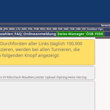
Servert
TA
JPN
MKD
LTU
NED
POL
POR
ROU
RUS
SRB
SVK
SWE
TUR
UKR
VIE
FontSize:11pt
ozahlen
FAQ
Onlineanmeldung
Swiss-Manager
ÖSB
FIDE
urchforsten aller Links (täglich 100.000
ieren, werden bei allen Turnieren, die
ch folgenden Knopf angezeigt:
isen SV Kötschach-Mauthen,Letzter Upload: Dipl.Ing.Heinz Herzog