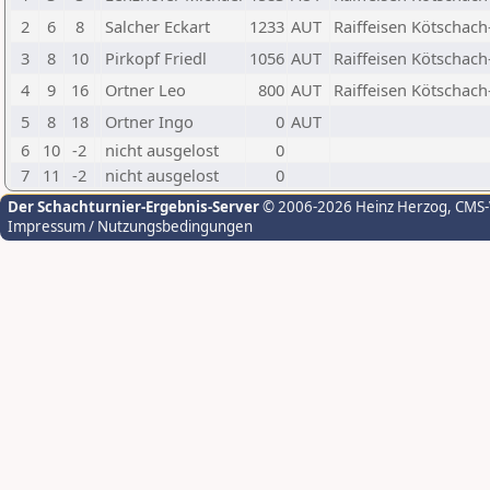
2
6
8
Salcher Eckart
1233
AUT
Raiffeisen Kötschac
3
8
10
Pirkopf Friedl
1056
AUT
Raiffeisen Kötschac
4
9
16
Ortner Leo
800
AUT
Raiffeisen Kötschac
5
8
18
Ortner Ingo
0
AUT
6
10
-2
nicht ausgelost
0
7
11
-2
nicht ausgelost
0
Der Schachturnier-Ergebnis-Server
© 2006-2026 Heinz Herzog
, CMS
Impressum / Nutzungsbedingungen