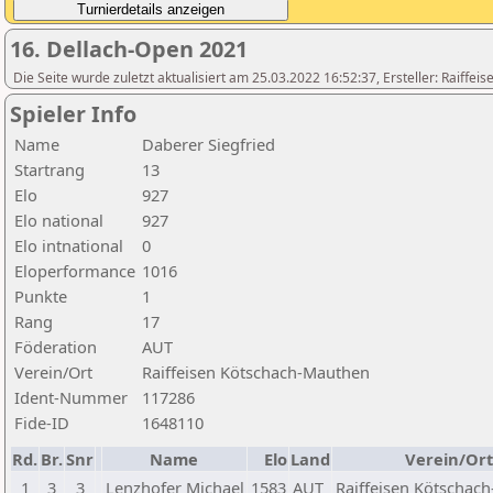
16. Dellach-Open 2021
Die Seite wurde zuletzt aktualisiert am 25.03.2022 16:52:37, Ersteller: Raiffe
Spieler Info
Name
Daberer Siegfried
Startrang
13
Elo
927
Elo national
927
Elo intnational
0
Eloperformance
1016
Punkte
1
Rang
17
Föderation
AUT
Verein/Ort
Raiffeisen Kötschach-Mauthen
Ident-Nummer
117286
Fide-ID
1648110
Rd.
Br.
Snr
Name
Elo
Land
Verein/Ort
1
3
3
Lenzhofer Michael
1583
AUT
Raiffeisen Kötschac