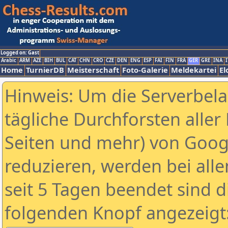
Logged on: Gast
Arabic
ARM
AZE
BIH
BUL
CAT
CHN
CRO
CZE
DEN
ENG
ESP
FAI
FIN
FRA
GER
GRE
INA
I
Home
TurnierDB
Meisterschaft
Foto-Galerie
Meldekartei
El
Hinweis: Um die Serverbel
tägliche Durchforsten aller 
Seiten und mehr) von Goog
reduzieren, werden bei alle
seit 5 Tagen beendet sind d
folgenden Knopf angezeigt