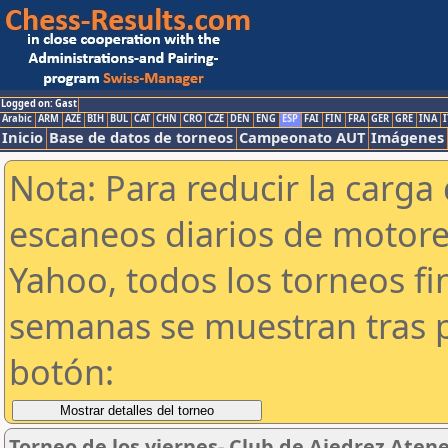
Logged on: Gast
Arabic
ARM
AZE
BIH
BUL
CAT
CHN
CRO
CZE
DEN
ENG
ESP
FAI
FIN
FRA
GER
GRE
INA
I
Inicio
Base de datos de torneos
Campeonato AUT
Imágenes
Nota: Para reducir la carga 
escaneos diarios de motor
Yahoo, todos los torneos f
semanas se muestran tras p
botón:
Torneo de los viernes- Club de Ajedrez Atene