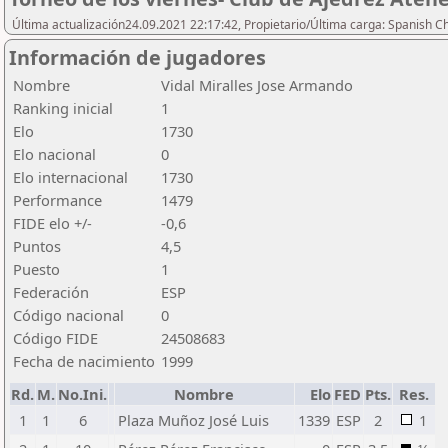
Última actualización24.09.2021 22:17:42, Propietario/Última carga: Spanish C
Información de jugadores
Nombre
Vidal Miralles Jose Armando
Ranking inicial
1
Elo
1730
Elo nacional
0
Elo internacional
1730
Performance
1479
FIDE elo +/-
-0,6
Puntos
4,5
Puesto
1
Federación
ESP
Código nacional
0
Código FIDE
24508683
Fecha de nacimiento
1999
Rd.
M.
No.Ini.
Nombre
Elo
FED
Pts.
Res.
1
1
6
Plaza Muñoz José Luis
1339
ESP
2
1