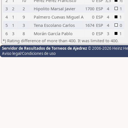
2
1
10
Pérez Pérez Francisco
0
ESP
3,5
½
3
2
2
Hipolito Marsal Javier
1700
ESP
4
1
4
1
9
Palmero Cuevas Miguel A
0
ESP
4
1
5
1
3
Tena Escolano Carlos
1674
ESP
4
0
6
3
8
Morán García Pablo
0
ESP
3
1
*) Rating difference of more than 400. It was limited to 400.
Servidor de Resultados de Torneos de Ajedrez
© 2006-2026 Heinz H
Aviso legal/Condiciones de uso