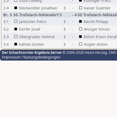
2.3
Zuza Ludwig
-
Kubinger Franz
2.4
Steinwidder Jonathan
E
-
Kaiser Guenter
Br.
3
SG Trofaiach-Niklasdorf 5
-
4
SG Trofaiach-Niklasd
3.1
Jantscher Patric
E
-
Raicht Philipp
3.2
Dorfer Josef
E
-
Würger Simon
3.3
Obergruber Helmut
E
-
Böhm Erwin Geral
3.4
Kafrda Günter
E
-
Kogler Anton
Der Schachturnier-Ergebnis-Server
© 2006-2026 Heinz Herzog
, CMS
Impressum / Nutzungsbedingungen