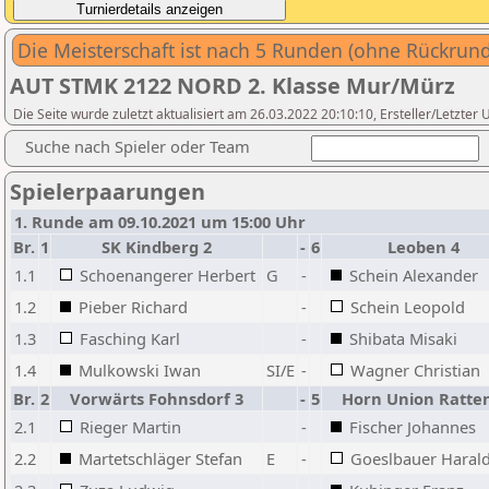
Die Meisterschaft ist nach 5 Runden (ohne Rückrun
AUT STMK 2122 NORD 2. Klasse Mur/Mürz
Die Seite wurde zuletzt aktualisiert am 26.03.2022 20:10:10, Ersteller/Letzter
Suche nach Spieler oder Team
Spielerpaarungen
1. Runde am 09.10.2021 um 15:00 Uhr
Br.
1
SK Kindberg 2
-
6
Leoben 4
1.1
Schoenangerer Herbert
G
-
Schein Alexander
1.2
Pieber Richard
-
Schein Leopold
1.3
Fasching Karl
-
Shibata Misaki
1.4
Mulkowski Iwan
SI/E
-
Wagner Christian
Br.
2
Vorwärts Fohnsdorf 3
-
5
Horn Union Ratte
2.1
Rieger Martin
-
Fischer Johannes
2.2
Martetschläger Stefan
E
-
Goeslbauer Haral