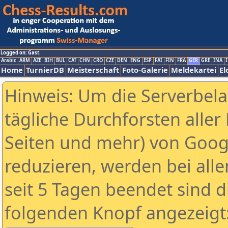
Logged on: Gast
Arabic
ARM
AZE
BIH
BUL
CAT
CHN
CRO
CZE
DEN
ENG
ESP
FAI
FIN
FRA
GER
GRE
INA
I
Home
TurnierDB
Meisterschaft
Foto-Galerie
Meldekartei
El
Hinweis: Um die Serverbel
tägliche Durchforsten aller 
Seiten und mehr) von Goog
reduzieren, werden bei alle
seit 5 Tagen beendet sind d
folgenden Knopf angezeigt