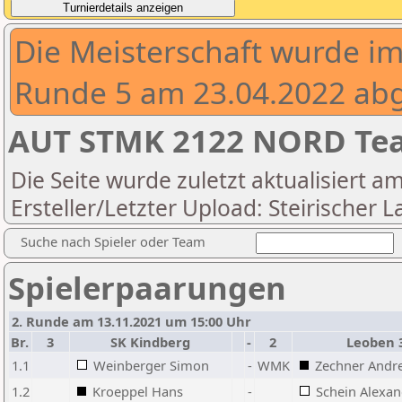
Die Meisterschaft wurde i
Runde 5 am 23.04.2022 abg
AUT STMK 2122 NORD Tea
Die Seite wurde zuletzt aktualisiert a
Ersteller/Letzter Upload: Steirischer
Suche nach Spieler oder Team
Spielerpaarungen
2. Runde am 13.11.2021 um 15:00 Uhr
Br.
3
SK Kindberg
-
2
Leoben 
1.1
Weinberger Simon
-
WMK
Zechner Andr
1.2
Kroeppel Hans
-
Schein Alexan