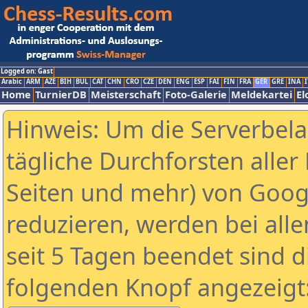
Logged on: Gast
Arabic
ARM
AZE
BIH
BUL
CAT
CHN
CRO
CZE
DEN
ENG
ESP
FAI
FIN
FRA
GER
GRE
INA
I
Home
TurnierDB
Meisterschaft
Foto-Galerie
Meldekartei
El
Hinweis: Um die Serverbel
tägliche Durchforsten aller 
Seiten und mehr) von Goog
reduzieren, werden bei alle
seit 5 Tagen beendet sind d
folgenden Knopf angezeigt