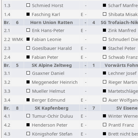
1.3
Schmied Horst
-
Scharf Manfr
1.4
Fasching Karl
E
-
Shibata Misak
Br.
6
Horn Union Ratten
-
4
SG Trofaiach-Nik
2.1
Enk Hans-Peter
E
-
Zink Manfred
2.2
WMK
Fabian Leonie
-
Schnuderl Di
2.3
Goeslbauer Harald
E
-
Stachel Peter
2.4
Fabian Peter
E
-
Schwab Franz
Br.
5
SK Alpine Zeltweg
-
1
Vorwärts Fohn
3.1
Gsaxner Daniel
-
Lechner Josef
3.2
Meggeneder Heinrich
-
Rieger Martin
3.3
Mueller Helmut
-
Martetschläge
3.4
Berger Edmund
E
-
Auer Wolfgan
Br.
8
SK Kapfenberg
-
7
SV Eisene
4.1
Tumur-Ochir Duluu
E
-
Winter Werne
4.2
Henderson Peter
E
-
Prantl Franz
4.3
Königshofer Stefan
E
-
Brett nicht be