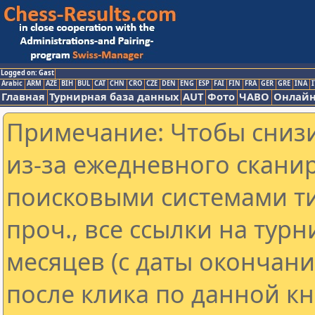
Logged on: Gast
Arabic
ARM
AZE
BIH
BUL
CAT
CHN
CRO
CZE
DEN
ENG
ESP
FAI
FIN
FRA
GER
GRE
INA
I
Главная
Турнирная база данных
AUT
Фото
ЧАВО
Онлайн
Примечание: Чтобы снизи
из-за ежедневного скани
поисковыми системами ти
проч., все ссылки на тур
месяцев (с даты окончан
после клика по данной кн