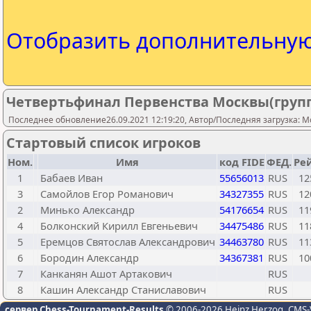
Отобразить дополнительну
Четвертьфинал Первенства Москвы(групп
Последнее обновление26.09.2021 12:19:20, Автор/Последняя загрузка: Mo
Стартовый список игроков
Ном.
Имя
код FIDE
ФЕД.
Рей
1
Бабаев Иван
55656013
RUS
12
3
Самойлов Егор Романович
34327355
RUS
12
2
Минько Александр
54176654
RUS
11
4
Болконский Кирилл Евгеньевич
34475486
RUS
11
5
Еремцов Святослав Александрович
34463780
RUS
11
6
Бородин Александр
34367381
RUS
10
7
Канканян Ашот Артакович
RUS
8
Кашин Александр Станиславович
RUS
сервер Chess-Tournament-Results
© 2006-2026 Heinz Herzog
, CMS-