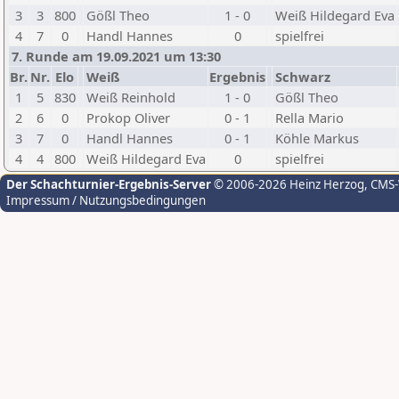
3
3
800
Gößl Theo
1 - 0
Weiß Hildegard Eva
4
7
0
Handl Hannes
0
spielfrei
7. Runde am 19.09.2021 um 13:30
Br.
Nr.
Elo
Weiß
Ergebnis
Schwarz
1
5
830
Weiß Reinhold
1 - 0
Gößl Theo
2
6
0
Prokop Oliver
0 - 1
Rella Mario
3
7
0
Handl Hannes
0 - 1
Köhle Markus
4
4
800
Weiß Hildegard Eva
0
spielfrei
Der Schachturnier-Ergebnis-Server
© 2006-2026 Heinz Herzog
, CMS
Impressum / Nutzungsbedingungen