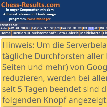
Logged on: Gast
Arabic
ARM
AZE
BIH
BUL
CAT
CHN
CRO
CZE
DEN
ENG
ESP
FAI
FIN
FRA
GER
GRE
INA
I
Home
TurnierDB
Meisterschaft
Foto-Galerie
Meldekartei
El
Hinweis: Um die Serverbel
tägliche Durchforsten aller 
Seiten und mehr) von Goog
reduzieren, werden bei alle
seit 5 Tagen beendet sind d
folgenden Knopf angezeigt