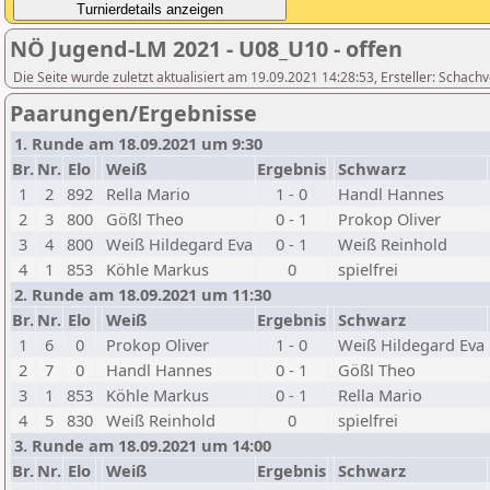
NÖ Jugend-LM 2021 - U08_U10 - offen
Die Seite wurde zuletzt aktualisiert am 19.09.2021 14:28:53, Ersteller: Scha
Paarungen/Ergebnisse
1. Runde am 18.09.2021 um 9:30
Br.
Nr.
Elo
Weiß
Ergebnis
Schwarz
1
2
892
Rella Mario
1 - 0
Handl Hannes
2
3
800
Gößl Theo
0 - 1
Prokop Oliver
3
4
800
Weiß Hildegard Eva
0 - 1
Weiß Reinhold
4
1
853
Köhle Markus
0
spielfrei
2. Runde am 18.09.2021 um 11:30
Br.
Nr.
Elo
Weiß
Ergebnis
Schwarz
1
6
0
Prokop Oliver
1 - 0
Weiß Hildegard Eva
2
7
0
Handl Hannes
0 - 1
Gößl Theo
3
1
853
Köhle Markus
0 - 1
Rella Mario
4
5
830
Weiß Reinhold
0
spielfrei
3. Runde am 18.09.2021 um 14:00
Br.
Nr.
Elo
Weiß
Ergebnis
Schwarz