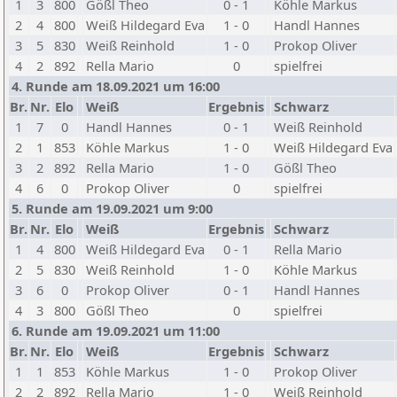
1
3
800
Gößl Theo
0 - 1
Köhle Markus
2
4
800
Weiß Hildegard Eva
1 - 0
Handl Hannes
3
5
830
Weiß Reinhold
1 - 0
Prokop Oliver
4
2
892
Rella Mario
0
spielfrei
4. Runde am 18.09.2021 um 16:00
Br.
Nr.
Elo
Weiß
Ergebnis
Schwarz
1
7
0
Handl Hannes
0 - 1
Weiß Reinhold
2
1
853
Köhle Markus
1 - 0
Weiß Hildegard Eva
3
2
892
Rella Mario
1 - 0
Gößl Theo
4
6
0
Prokop Oliver
0
spielfrei
5. Runde am 19.09.2021 um 9:00
Br.
Nr.
Elo
Weiß
Ergebnis
Schwarz
1
4
800
Weiß Hildegard Eva
0 - 1
Rella Mario
2
5
830
Weiß Reinhold
1 - 0
Köhle Markus
3
6
0
Prokop Oliver
0 - 1
Handl Hannes
4
3
800
Gößl Theo
0
spielfrei
6. Runde am 19.09.2021 um 11:00
Br.
Nr.
Elo
Weiß
Ergebnis
Schwarz
1
1
853
Köhle Markus
1 - 0
Prokop Oliver
2
2
892
Rella Mario
1 - 0
Weiß Reinhold