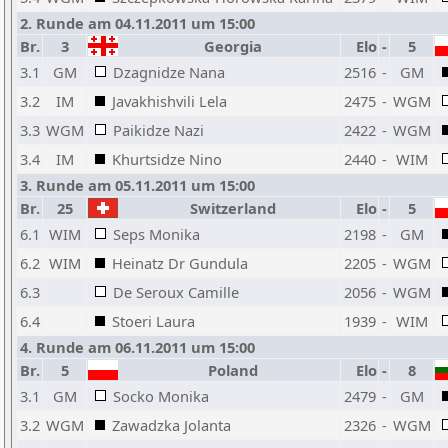
2. Runde am 04.11.2011 um 15:00
Br.
3
Georgia
Elo
-
5
3.1
GM
Dzagnidze Nana
2516
-
GM
3.2
IM
Javakhishvili Lela
2475
-
WGM
3.3
WGM
Paikidze Nazi
2422
-
WGM
3.4
IM
Khurtsidze Nino
2440
-
WIM
3. Runde am 05.11.2011 um 15:00
Br.
25
Switzerland
Elo
-
5
6.1
WIM
Seps Monika
2198
-
GM
6.2
WIM
Heinatz Dr Gundula
2205
-
WGM
6.3
De Seroux Camille
2056
-
WGM
6.4
Stoeri Laura
1939
-
WIM
4. Runde am 06.11.2011 um 15:00
Br.
5
Poland
Elo
-
8
3.1
GM
Socko Monika
2479
-
GM
3.2
WGM
Zawadzka Jolanta
2326
-
WGM