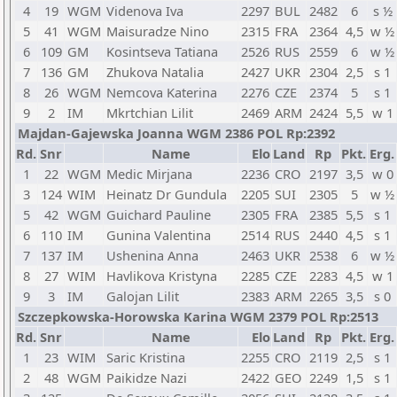
4
19
WGM
Videnova Iva
2297
BUL
2482
6
s ½
5
41
WGM
Maisuradze Nino
2315
FRA
2364
4,5
w ½
6
109
GM
Kosintseva Tatiana
2526
RUS
2559
6
w ½
7
136
GM
Zhukova Natalia
2427
UKR
2304
2,5
s 1
8
26
WGM
Nemcova Katerina
2276
CZE
2374
5
s 1
9
2
IM
Mkrtchian Lilit
2469
ARM
2424
5,5
w 1
Majdan-Gajewska Joanna WGM 2386 POL Rp:2392
Rd.
Snr
Name
Elo
Land
Rp
Pkt.
Erg.
1
22
WGM
Medic Mirjana
2236
CRO
2197
3,5
w 0
3
124
WIM
Heinatz Dr Gundula
2205
SUI
2305
5
w ½
5
42
WGM
Guichard Pauline
2305
FRA
2385
5,5
s 1
6
110
IM
Gunina Valentina
2514
RUS
2440
4,5
s 1
7
137
IM
Ushenina Anna
2463
UKR
2538
6
w ½
8
27
WIM
Havlikova Kristyna
2285
CZE
2283
4,5
w 1
9
3
IM
Galojan Lilit
2383
ARM
2265
3,5
s 0
Szczepkowska-Horowska Karina WGM 2379 POL Rp:2513
Rd.
Snr
Name
Elo
Land
Rp
Pkt.
Erg.
1
23
WIM
Saric Kristina
2255
CRO
2119
2,5
s 1
2
48
WGM
Paikidze Nazi
2422
GEO
2249
1,5
s 1