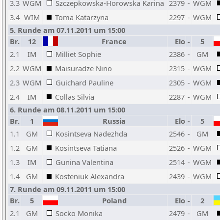
3.3
WGM
Szczepkowska-Horowska Karina
2379
-
WGM
3.4
WIM
Toma Katarzyna
2297
-
WGM
5. Runde am 07.11.2011 um 15:00
Br.
12
France
Elo
-
5
2.1
IM
Milliet Sophie
2386
-
GM
2.2
WGM
Maisuradze Nino
2315
-
WGM
2.3
WGM
Guichard Pauline
2305
-
WGM
2.4
IM
Collas Silvia
2287
-
WGM
6. Runde am 08.11.2011 um 15:00
Br.
1
Russia
Elo
-
5
1.1
GM
Kosintseva Nadezhda
2546
-
GM
1.2
GM
Kosintseva Tatiana
2526
-
WGM
1.3
IM
Gunina Valentina
2514
-
WGM
1.4
GM
Kosteniuk Alexandra
2439
-
WGM
7. Runde am 09.11.2011 um 15:00
Br.
5
Poland
Elo
-
2
2.1
GM
Socko Monika
2479
-
GM