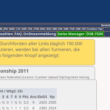
Servert
TA
JPN
MKD
LTU
NED
POL
POR
ROU
RUS
SRB
SVK
SWE
TUR
UKR
VIE
FontSize:11pt
ozahlen
FAQ
Onlineanmeldung
Swiss-Manager
ÖSB
FIDE
urchforsten aller Links (täglich 100.000
ieren, werden bei allen Turnieren, die
ch folgenden Knopf angezeigt:
onship 2011
Chess Federation (Licence 1),Letzter Upload: Dipl.Ing.Heinz Herzog
4 / Wtg2: 23)
5
6
7
8
9
Pkt.
Anz
EloDS
Rp
½
½
0
1
½
½
5,5
9
2425
2505
½
½
½
1
1
1
5,5
8
2383
2524