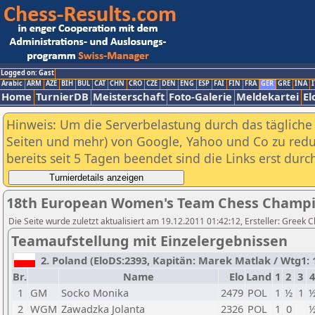
Logged on: Gast
Arabic
ARM
AZE
BIH
BUL
CAT
CHN
CRO
CZE
DEN
ENG
ESP
FAI
FIN
FRA
GER
GRE
INA
I
Home
TurnierDB
Meisterschaft
Foto-Galerie
Meldekartei
El
Hinweis: Um die Serverbelastung durch das tägliche D
Seiten und mehr) von Google, Yahoo und Co zu reduz
bereits seit 5 Tagen beendet sind die Links erst dur
18th European Women's Team Chess Champi
Die Seite wurde zuletzt aktualisiert am 19.12.2011 01:42:12, Ersteller: Greek 
Teamaufstellung mit Einzelergebnissen
2. Poland (EloDS:2393, Kapitän: Marek Matlak / Wtg1: 1
Br.
Name
Elo
Land
1
2
3
4
1
GM
Socko Monika
2479
POL
1
½
1
2
WGM
Zawadzka Jolanta
2326
POL
1
0