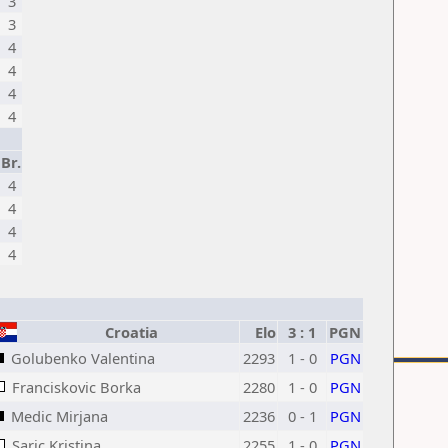
3
3
4
4
4
4
Br.
4
4
4
4
Croatia
Elo
3 : 1
PGN
Golubenko Valentina
2293
1 - 0
PGN
Franciskovic Borka
2280
1 - 0
PGN
Medic Mirjana
2236
0 - 1
PGN
Saric Kristina
2255
1 - 0
PGN