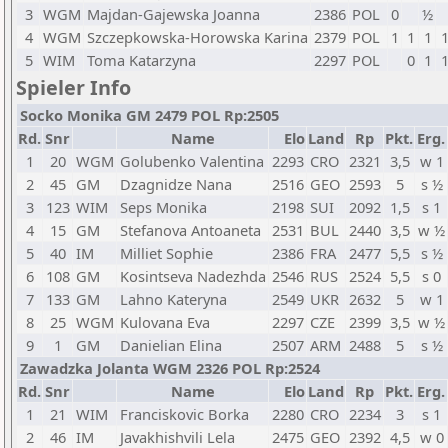
3
WGM
Majdan-Gajewska Joanna
2386
POL
0
½
4
WGM
Szczepkowska-Horowska Karina
2379
POL
1
1
1
5
WIM
Toma Katarzyna
2297
POL
0
1
Spieler Info
Socko Monika GM 2479 POL Rp:2505
Rd.
Snr
Name
Elo
Land
Rp
Pkt.
Erg.
1
20
WGM
Golubenko Valentina
2293
CRO
2321
3,5
w 1
2
45
GM
Dzagnidze Nana
2516
GEO
2593
5
s ½
3
123
WIM
Seps Monika
2198
SUI
2092
1,5
s 1
4
15
GM
Stefanova Antoaneta
2531
BUL
2440
3,5
w ½
5
40
IM
Milliet Sophie
2386
FRA
2477
5,5
s ½
6
108
GM
Kosintseva Nadezhda
2546
RUS
2524
5,5
s 0
7
133
GM
Lahno Kateryna
2549
UKR
2632
5
w 1
8
25
WGM
Kulovana Eva
2297
CZE
2399
3,5
w ½
9
1
GM
Danielian Elina
2507
ARM
2488
5
s ½
Zawadzka Jolanta WGM 2326 POL Rp:2524
Rd.
Snr
Name
Elo
Land
Rp
Pkt.
Erg.
1
21
WIM
Franciskovic Borka
2280
CRO
2234
3
s 1
2
46
IM
Javakhishvili Lela
2475
GEO
2392
4,5
w 0