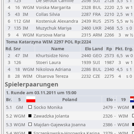
3
125
De Seroux Camille
2056
SUI
2128
3,5
s 1
4
16
WGM
Voiska Margarita
2328
BUL
2220
2,5
w 1
5
43
IM
Collas Silvia
2287
FRA
2210
2,5
w 1
6
112
GM
Kosteniuk Alexandra
2439
RUS
2575
5,5
w ½
7
135
IM
Muzychuk Mariya
2460
UKR
2468
5,5
s 0
9
4
WGM
Kursova Maria
2315
ARM
2266
3
w ½
Toma Katarzyna WIM 2297 POL Rp:2224
Rd.
Snr
Name
Elo
Land
Rp
Pkt.
Erg.
2
47
IM
Khurtsidze Nino
2440
GEO
2573
6,5
w 0
3
126
Stoeri Laura
1939
SUI
1987
3
w 1
4
18
WGM
Nikolova Adriana
2286
BUL
2340
4,5
s 1
8
28
WIM
Olsarova Tereza
2232
CZE
2275
4
s 0
Spielerpaarungen
1. Runde am 03.11.2011 um 15:00
Br.
5
Poland
Elo
-
19
5.1
GM
Socko Monika
2479
-
WGM
5.2
WGM
Zawadzka Jolanta
2326
-
WIM
5.3
WGM
Majdan-Gajewska Joanna
2386
-
WGM
5.4
WGM
Szczepkowska-Horowska Karina
2379
-
WIM