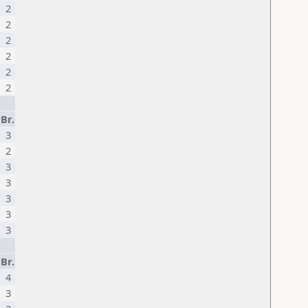
2
2
2
2
2
2
Br.
3
2
3
3
3
3
3
Br.
4
3