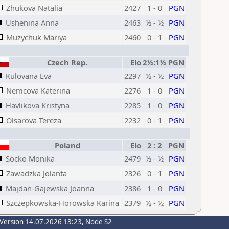
Zhukova Natalia
2427
1 - 0
PGN
Ushenina Anna
2463
½ - ½
PGN
Muzychuk Mariya
2460
0 - 1
PGN
Czech Rep.
Elo
2½:1½
PGN
Kulovana Eva
2297
½ - ½
PGN
Nemcova Katerina
2276
1 - 0
PGN
Havlikova Kristyna
2285
1 - 0
PGN
Olsarova Tereza
2232
0 - 1
PGN
Poland
Elo
2 : 2
PGN
Socko Monika
2479
½ - ½
PGN
Zawadzka Jolanta
2326
0 - 1
PGN
Majdan-Gajewska Joanna
2386
1 - 0
PGN
Szczepkowska-Horowska Karina
2379
½ - ½
PGN
-Version 14.07.2026 13:23, Node S2