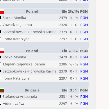
Poland
Elo
2½:1½
PGN
Socko Monika
2479
½ - ½
PGN
Zawadzka Jolanta
2326
1 - 0
PGN
Szczepkowska-Horowska Karina
2379
0 - 1
PGN
Toma Katarzyna
2297
1 - 0
PGN
Poland
Elo
½ :3½
PGN
Socko Monika
2479
0 - 1
PGN
Majdan-Gajewska Joanna
2386
½ - ½
PGN
Szczepkowska-Horowska Karina
2379
0 - 1
PGN
Toma Katarzyna
2297
0 - 1
PGN
Bulgaria
Elo
3 : 1
PGN
Stefanova Antoaneta
2531
½ - ½
PGN
Videnova Iva
2297
½ - ½
PGN