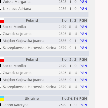
Voiska Margarita
2328
1 - 0
PGN
Nikolova Adriana
2286
1 - 0
PGN
Poland
Elo
1 : 3
PGN
Socko Monika
2479
½ - ½
PGN
Zawadzka Jolanta
2326
½ - ½
PGN
Majdan-Gajewska Joanna
2386
0 - 1
PGN
Szczepkowska-Horowska Karina
2379
0 - 1
PGN
Poland
Elo
2 : 2
PGN
Socko Monika
2479
1 - 0
PGN
Zawadzka Jolanta
2326
½ - ½
PGN
Majdan-Gajewska Joanna
2386
0 - 1
PGN
Szczepkowska-Horowska Karina
2379
½ - ½
PGN
Ukraine
Elo
2½:1½
PGN
Lahno Kateryna
2549
1 - 0
PGN