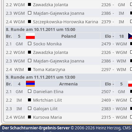
2.2
WGM
Zawadzka Jolanta
2326
-
GM
2.3
WGM
Majdan-Gajewska Joanna
2386
-
IM
2.4
WGM
Szczepkowska-Horowska Karina
2379
-
IM
8. Runde am 10.11.2011 um 15:00
Br.
5
Poland
Elo
-
18
2.1
GM
Socko Monika
2479
-
WGM
2.2
WGM
Zawadzka Jolanta
2326
-
WGM
2.3
WGM
Majdan-Gajewska Joanna
2386
-
WIM
2.4
WIM
Toma Katarzyna
2297
-
WIM
9. Runde am 11.11.2011 um 13:00
Br.
4
Armenia
Elo
-
5
2.1
GM
Danielian Elina
2507
-
GM
2.2
IM
Mkrtchian Lilit
2469
-
WGM
2.3
IM
Galojan Lilit
2383
-
WGM
2.4
WGM
Kursova Maria
2315
-
WGM
Der Schachturnier-Ergebnis-Server
© 2006-2026 Heinz Herzog
, CMS