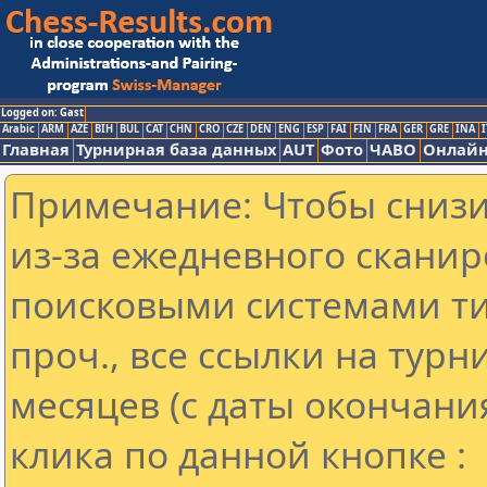
Logged on: Gast
Arabic
ARM
AZE
BIH
BUL
CAT
CHN
CRO
CZE
DEN
ENG
ESP
FAI
FIN
FRA
GER
GRE
INA
I
Главная
Турнирная база данных
AUT
Фото
ЧАВО
Онлайн
Примечание: Чтобы снизит
из-за ежедневного сканир
поисковыми системами ти
проч., все ссылки на тур
месяцев (с даты окончани
клика по данной кнопке :