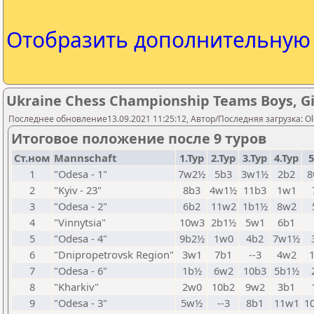
Отобразить дополнительну
Ukraine Chess Championship Teams Boys, Girls
Последнее обновление13.09.2021 11:25:12, Автор/Последняя загрузка: Ol
Итоговое положение после 9 туров
Ст.ном
Mannschaft
1.Тур
2.Тур
3.Тур
4.Тур
5
1
"Odesa - 1"
7w2½
5b3
3w1½
2b2
8
2
"Kyiv - 23"
8b3
4w1½
11b3
1w1
3
"Odesa - 2"
6b2
11w2
1b1½
8w2
4
"Vinnytsia"
10w3
2b1½
5w1
6b1
5
"Odesa - 4"
9b2½
1w0
4b2
7w1½
6
"Dnipropetrovsk Region"
3w1
7b1
--3
4w2
7
"Odesa - 6"
1b½
6w2
10b3
5b1½
8
"Kharkiv"
2w0
10b2
9w2
3b1
9
"Odesa - 3"
5w½
--3
8b1
11w1
1