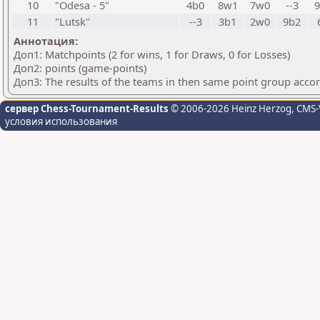
10
"Odesa - 5"
4b0
8w1
7w0
--3
11
"Lutsk"
--3
3b1
2w0
9b2
Аннотация:
Доп1: Matchpoints (2 for wins, 1 for Draws, 0 for Losses)
Доп2: points (game-points)
Доп3: The results of the teams in then same point group acco
сервер Chess-Tournament-Results
© 2006-2026 Heinz Herzog
, CMS-
условия использования