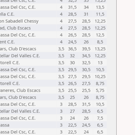
rassa Del Csc, C.E.
4
32,5
35
15,25
rassa Del Csc, C.E.
4
31,5
34
13,5
lla C.E.
4
28,5
31
11,5
on Sabadell Chessy
4
27,5
28,5
12,25
ad, Club Escacs
4
27,5
28,5
12,25
rassa Del Csc, C.E.
4
26,5
28,5
12,5
ent C.E.
4
24,5
26
8,5
nars, Club D'escacs
3,5
36,5
39,5
13,25
ellar Del Valles C.E.
3,5
32
34,5
12,25
torell C.E.
3,5
30
32,5
13
rassa Del Csc, C.E.
3,5
29,5
30,5
10,5
rassa Del Csc, C.E.
3,5
27,5
29,5
10,25
torell C.E.
3,5
26,5
27,5
8,75
vaneres, Club Escacs
3,5
25,5
25,5
5,75
nars, Club D'escacs
3,5
25
26
8,75
rassa Del Csc, C.E.
3
28,5
31,5
10,5
ellar Del Valles C.E.
3
27
28,5
6,5
rassa Del Csc, C.E.
3
24
26
7,5
rassa
3
22,5
24,5
6,5
rassa Del Csc, C.E.
3
22,5
24
6,5