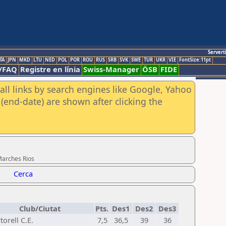
Servert
TA
JPN
MKD
LTU
NED
POL
POR
ROU
RUS
SRB
SVK
SWE
TUR
UKR
VIE
FontSize:11pt
/FAQ
Registre en línia
Swiss-Manager
ÖSB
FIDE
all links by search engines like Google, Yahoo
(end-date) are shown after clicking the
Marches Rios
Cerca
Club/Ciutat
Pts.
Des1
Des2
Des3
torell C.E.
7,5
36,5
39
36