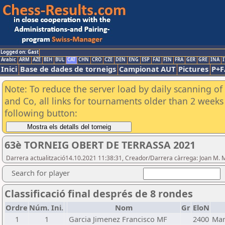
Logged on: Gast
Arabic
ARM
AZE
BIH
BUL
CAT
CHN
CRO
CZE
DEN
ENG
ESP
FAI
FIN
FRA
GER
GRE
INA
I
Inici
Base de dades de torneigs
Campionat AUT
Pictures
P+F
Note: To reduce the server load by daily scanning of 
and Co, all links for tournaments older than 2 weeks 
following button:
63è TORNEIG OBERT DE TERRASSA 2021
Darrera actualització14.10.2021 11:38:31, Creador/Darrera càrrega: Joan M. 
Search for player
Classificació final després de 8 rondes
Ordre
Núm. Ini.
Nom
Gr
EloN
1
1
Garcia Jimenez Francisco MF
2400
Mar