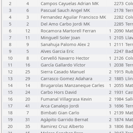
2
4
Campos Cayuelas Adrian MK
2273
Col
3
6
Pascual Sauch Angel MK
2178
Ter
4
3
Fernandez Aguilar Francisco MK
2282
Col
5
2
Del Amo Carbo Jordi MK
2285
Ter
6
12
Rocamora Martorell Ferran
1
2090
Mat
7
11
Minguell Soler Joan
1
2105
Lla
8
9
Sanahuja Palomo Alex 2
1
2111
Ter
9
5
Alves Garcia Eric
2247
Bad
10
8
Cervelló Navarro Hector
1
2126
Col
11
16
García Gallardo Víctor
1
2038
Ter
12
25
Sierra Casado Manuel
2
1915
Rub
13
29
Carrasco Gomez Adahara
2
1885
Lli
14
14
Brugarolas Manzaneque Carles
1
2055
Mat
15
24
Carbo Hors David
2
1931
Cast
16
20
Fumanal Villagrasa Kevin
2
1984
Sall
17
41
Arca Canalejo Jordi
3
1696
Ter
18
7
Bimbati Gian Carlo
1
2139
Mat
19
31
Agàpito Garrido Bernat
2
1874
Mat
20
35
Ramirez Cruz Alberto
3
1806
Bad