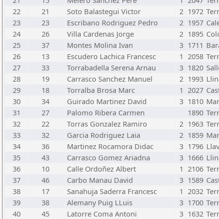
21
15
Melero Sanchez Pere
1
2047
Ter
22
21
Soto Balastegui Victor
2
1972
Ter
23
23
Escribano Rodriguez Pedro
2
1957
Cale
24
26
Villa Cardenas Jorge
2
1895
Col
25
37
Montes Molina Ivan
3
1711
Bar
26
13
Escudero Lachica Francesc
1
2058
Ter
27
33
Torrabadella Serena Arnau
3
1820
Sall
28
19
Carrasco Sanchez Manuel
2
1993
Lli
29
18
Torralba Brosa Marc
1
2027
Cast
30
34
Guirado Martinez David
3
1810
Mar
31
27
Palomo Ribera Carmen
1890
Ter
32
22
Torras Gonzalez Ramiro
2
1963
Ter
33
32
Garcia Rodriguez Laia
2
1859
Mar
34
36
Martinez Rocamora Didac
3
1796
Lla
35
43
Carrasco Gomez Ariadna
3
1666
Lli
36
10
Calle Ordoñez Albert
1
2106
Ter
37
46
Carbo Manau David
3
1589
Cast
38
17
Sanahuja Saderra Francesc
1
2032
Ter
39
38
Alemany Puig LLuis
3
1700
Ter
40
45
Latorre Coma Antoni
3
1632
Ter