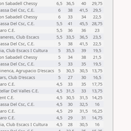
on Sabadell Chessy
6,5
36,5
40
29,75
rassa Del Csc, C.E.
6
38
41,5
29,5
on Sabadell Chessy
6
33
34
22,5
rassa Del Csc, C.E.
5,5
41
45,5
28,75
aro C.E.
5,5
36
36
23
vaneres, Club Escacs
5,5
33,5
36,5
23,5
rassa Del Csc, C.E.
5
38
41,5
22,5
ia, Club Escacs I Cultura
5
35,5
39
19,5
on Sabadell Chessy
5
34
38
21,5
rassa Del Csc, C.E.
5
33
35
19,5
inenca, Agrupacio D'escacs
5
30,5
30,5
13,75
nars, Club D'escacs
5
27
30
16,5
aro C.E.
4,5
33
35
17,75
ellar Del Valles C.E.
4,5
31,5
33
13,75
ent C.E.
4,5
30,5
31,5
14,25
rassa Del Csc, C.E.
4,5
30
32,5
16
aro C.E.
4,5
29
31,5
16,25
aro C.E.
4,5
29
31
14,75
ia, Club Escacs I Cultura
4,5
28
30,5
16