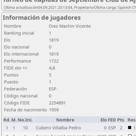
Última actualización04.09.2021 20:13:04, Propietario/Última carga: Spanish C
Información de jugadores
Nombre
Diez Machin Vicente
Ranking inicial
1
Elo
1819
Elo nacional
0
Elo internacional
1819
Performance
1722
FIDE elo +/-
4,8
Puntos
5
Puesto
1
Federación
ESP
Código nacional
0
Código FIDE
2254891
Fecha de nacimiento
1959
Rd.
M.
No.Ini.
Nombre
Elo
FED
Pts.
Res
1
1
10
Cubero Villalba Pedro
0
ESP
2
1