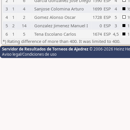
2
1
6
Garcia Gonzalvez Jose Diego
1590
ESP
4
1
3
1
4
Sanjose Colomina Arturo
1699
ESP
4
4
1
2
Gomez Alonso Oscar
1728
ESP
5
5
2
14
Gonzalez Jimenez Manuel I
0
ESP
3
1
6
1
5
Tena Escolano Carlos
1674
ESP
4,5
1
*) Rating difference of more than 400. It was limited to 400.
Servidor de Resultados de Torneos de Ajedrez
© 2006-2026 Heinz H
Aviso legal/Condiciones de uso