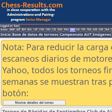
Logged on: Gast
Arabic
ARM
AZE
BIH
BUL
CAT
CHN
CRO
CZE
DEN
ENG
ESP
FAI
FIN
FRA
GER
GRE
INA
I
Inicio
Base de datos de torneos
Campeonato AUT
Imágenes
Nota: Para reducir la carga 
escaneos diarios de motor
Yahoo, todos los torneos f
semanas se muestran tras p
botón:
Torneo de Rápidas de Septiembre Club de Aj