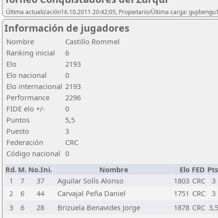
Última actualización16.10.2011 20:42:05, Propietario/Última carga: guybengu
Información de jugadores
Nombre
Castillo Rommel
Ranking inicial
6
Elo
2193
Elo nacional
0
Elo internacional
2193
Performance
2296
FIDE elo +/-
0
Puntos
5,5
Puesto
3
Federación
CRC
Código nacional
0
Rd.
M.
No.Ini.
Nombre
Elo
FED
Pts
1
7
37
Aguilar Solís Alonso
1803
CRC
3
2
6
44
Carvajal Peña Daniel
1751
CRC
3
3
6
28
Brizuela Benavides Jorge
1878
CRC
3,