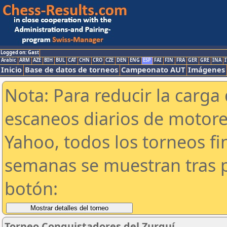
Logged on: Gast
Arabic
ARM
AZE
BIH
BUL
CAT
CHN
CRO
CZE
DEN
ENG
ESP
FAI
FIN
FRA
GER
GRE
INA
I
Inicio
Base de datos de torneos
Campeonato AUT
Imágenes
Nota: Para reducir la carga 
escaneos diarios de motor
Yahoo, todos los torneos f
semanas se muestran tras p
botón:
Torneo Conquistadores del Zurquí