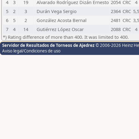
4
3
19
Alvarado Rodríguez Dizán Ernesto
2054
CRC
4
5
2
3
Durán Vega Sergio
2364
CRC
5,
6
5
2
González Acosta Bernal
2481
CRC
3,
7
4
14
Gutiérrez López Oscar
2088
CRC
4
*) Rating difference of more than 400. It was limited to 400.
Servidor de Resultados de Torneos de Ajedrez
© 2006-2026 Heinz H
Aviso legal/Condiciones de uso