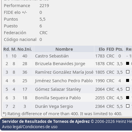
Performance
2219
FIDE elo +/-
0
Puntos
5,5
Puesto
6
Federación
CRC
Código nacional
0
Rd.
M.
No.Ini.
Nombre
Elo
FED
Pts.
Re
1
10
40
Castro Sebastián
1783
CRC
0
- 
2
8
28
Brizuela Benavides Jorge
1878
CRC
3,5
3
8
36
Ramírez González María José
1805
CRC
3,5
4
6
25
Jiménez Sancho Pedro Pablo
1990
CRC
4
5
4
17
Gómez Salazar Stanley
2064
CRC
4,5
6
3
18
Bonilla Sequeira Pablo
2055
CRC
4,5
7
2
3
Durán Vega Sergio
2364
CRC
5,5
*) Rating difference of more than 400. It was limited to 400.
Servidor de Resultados de Torneos de Ajedrez
© 2006-2026 Heinz H
Aviso legal/Condiciones de uso