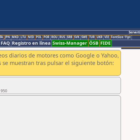
Servert
TA
JPN
MKD
LTU
NED
POL
POR
ROU
RUS
SRB
SVK
SWE
TUR
UKR
VIE
FontSize:11pt
FAQ
Registro en línea
Swiss-Manager
ÖSB
FIDE
aneos diarios de motores como Google o Yahoo,
 se muestran tras pulsar el siguiente botón:
1950