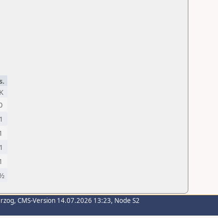
s.
1K
0
1
1
1
1
½
erzog
, CMS-Version 14.07.2026 13:23, Node S2