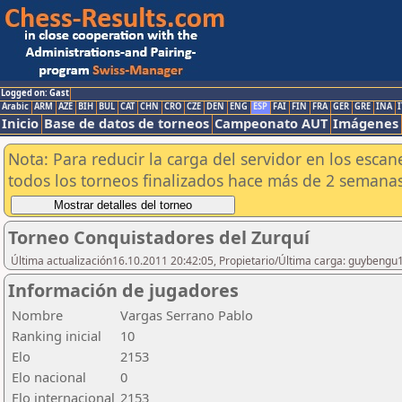
Logged on: Gast
Arabic
ARM
AZE
BIH
BUL
CAT
CHN
CRO
CZE
DEN
ENG
ESP
FAI
FIN
FRA
GER
GRE
INA
I
Inicio
Base de datos de torneos
Campeonato AUT
Imágenes
Nota: Para reducir la carga del servidor en los esc
todos los torneos finalizados hace más de 2 semanas
Torneo Conquistadores del Zurquí
Última actualización16.10.2011 20:42:05, Propietario/Última carga: guybengu
Información de jugadores
Nombre
Vargas Serrano Pablo
Ranking inicial
10
Elo
2153
Elo nacional
0
Elo internacional
2153