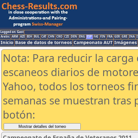
Logged on: Gast
Arabic
ARM
AZE
BIH
BUL
CAT
CHN
CRO
CZE
DEN
ENG
ESP
FAI
FIN
FRA
GER
GRE
INA
I
Inicio
Base de datos de torneos
Campeonato AUT
Imágenes
Nota: Para reducir la carga 
escaneos diarios de motor
Yahoo, todos los torneos f
semanas se muestran tras p
botón:
Campeonato de España de Veteranos 2011