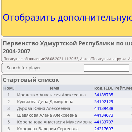
Отобразить дополнительну
Первенство Удмуртской Республики по ш
2004-2007
Последнее обновление28.08.2021 11:30:53, Автор/Последняя загрузка: Ale
Search for player
Стартовый список
Ном.
Имя
код FIDE
Рейт.М
1
Ироденко Анастасия Алексеевна
34188735
2
Кулькова Дина Дамировна
54192129
3
Дурова Юлия Алексеевна
44139438
4
Шевякова Алена Алексеевна
44134673
5
Корепанова Анастасия Максимовна
44133707
6
Королева Валерия Сергеевна
24217697