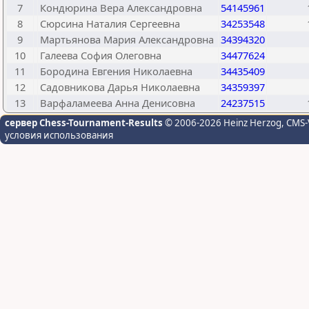
7
Кондюрина Вера Александровна
54145961
8
Сюрсина Наталия Сергеевна
34253548
9
Мартьянова Мария Александровна
34394320
10
Галеева София Олеговна
34477624
11
Бородина Евгения Николаевна
34435409
12
Садовникова Дарья Николаевна
34359397
13
Варфаламеева Анна Денисовна
24237515
сервер Chess-Tournament-Results
© 2006-2026 Heinz Herzog
, CMS-
условия использования