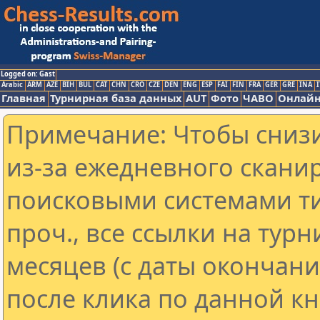
Logged on: Gast
Arabic
ARM
AZE
BIH
BUL
CAT
CHN
CRO
CZE
DEN
ENG
ESP
FAI
FIN
FRA
GER
GRE
INA
I
Главная
Турнирная база данных
AUT
Фото
ЧАВО
Онлайн
Примечание: Чтобы снизи
из-за ежедневного скани
поисковыми системами ти
проч., все ссылки на тур
месяцев (с даты окончан
после клика по данной кн