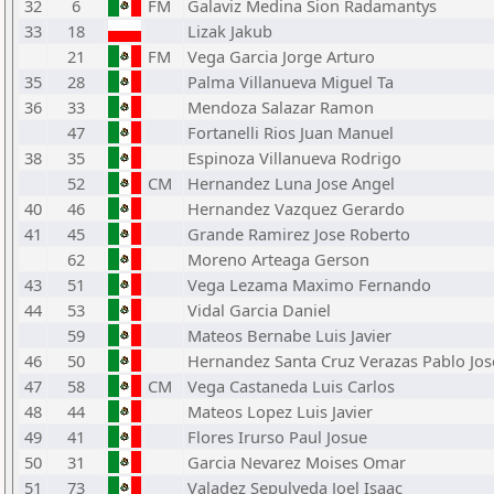
32
6
FM
Galaviz Medina Sion Radamantys
33
18
Lizak Jakub
21
FM
Vega Garcia Jorge Arturo
35
28
Palma Villanueva Miguel Ta
36
33
Mendoza Salazar Ramon
47
Fortanelli Rios Juan Manuel
38
35
Espinoza Villanueva Rodrigo
52
CM
Hernandez Luna Jose Angel
40
46
Hernandez Vazquez Gerardo
41
45
Grande Ramirez Jose Roberto
62
Moreno Arteaga Gerson
43
51
Vega Lezama Maximo Fernando
44
53
Vidal Garcia Daniel
59
Mateos Bernabe Luis Javier
46
50
Hernandez Santa Cruz Verazas Pablo Jos
47
58
CM
Vega Castaneda Luis Carlos
48
44
Mateos Lopez Luis Javier
49
41
Flores Irurso Paul Josue
50
31
Garcia Nevarez Moises Omar
51
73
Valadez Sepulveda Joel Isaac