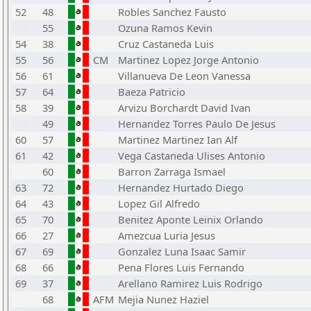
52
48
Robles Sanchez Fausto
55
Ozuna Ramos Kevin
54
38
Cruz Castaneda Luis
55
56
CM
Martinez Lopez Jorge Antonio
56
61
Villanueva De Leon Vanessa
57
64
Baeza Patricio
58
39
Arvizu Borchardt David Ivan
49
Hernandez Torres Paulo De Jesus
60
57
Martinez Martinez Ian Alf
61
42
Vega Castaneda Ulises Antonio
60
Barron Zarraga Ismael
63
72
Hernandez Hurtado Diego
64
43
Lopez Gil Alfredo
65
70
Benitez Aponte Leinix Orlando
66
27
Amezcua Luria Jesus
67
69
Gonzalez Luna Isaac Samir
68
66
Pena Flores Luis Fernando
69
37
Arellano Ramirez Luis Rodrigo
68
AFM
Mejia Nunez Haziel