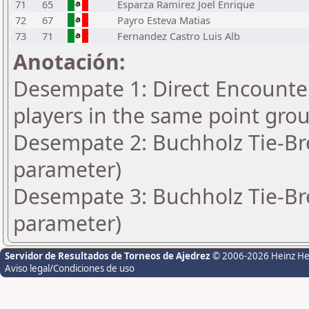
71
65
Esparza Ramirez Joel Enrique
72
67
Payro Esteva Matias
73
71
Fernandez Castro Luis Alb
Anotación:
Desempate 1: Direct Encounter
players in the same point gro
Desempate 2: Buchholz Tie-Bre
parameter)
Desempate 3: Buchholz Tie-Bre
parameter)
Servidor de Resultados de Torneos de Ajedrez
© 2006-2026 Heinz H
Aviso legal/Condiciones de uso