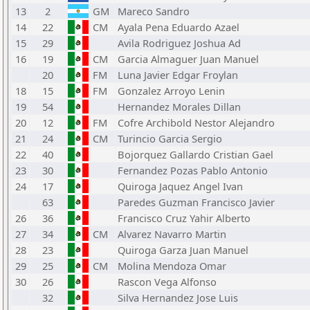
13
2
GM
Mareco Sandro
14
22
CM
Ayala Pena Eduardo Azael
15
29
Avila Rodriguez Joshua Ad
16
19
CM
Garcia Almaguer Juan Manuel
20
FM
Luna Javier Edgar Froylan
18
15
FM
Gonzalez Arroyo Lenin
19
54
Hernandez Morales Dillan
20
12
FM
Cofre Archibold Nestor Alejandro
21
24
CM
Turincio Garcia Sergio
22
40
Bojorquez Gallardo Cristian Gael
23
30
Fernandez Pozas Pablo Antonio
24
17
Quiroga Jaquez Angel Ivan
63
Paredes Guzman Francisco Javier
26
36
Francisco Cruz Yahir Alberto
27
34
CM
Alvarez Navarro Martin
28
23
Quiroga Garza Juan Manuel
29
25
CM
Molina Mendoza Omar
30
26
Rascon Vega Alfonso
32
Silva Hernandez Jose Luis