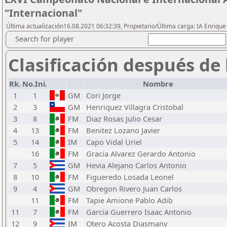
"Internacional"
Última actualización16.08.2021 06:32:39, Propietario/Última carga: IA Enriqu
Search for player
Clasificación después de 
Rk.
No.Ini.
Nombre
1
1
GM
Cori Jorge
2
3
GM
Henriquez Villagra Cristobal
3
8
FM
Diaz Rosas Julio Cesar
4
13
FM
Benitez Lozano Javier
5
14
IM
Capo Vidal Uriel
16
FM
Gracia Alvarez Gerardo Antonio
7
5
GM
Hevia Alejano Carlos Antonio
8
10
FM
Figueredo Losada Leonel
9
4
GM
Obregon Rivero Juan Carlos
11
FM
Tapie Amione Pablo Adib
11
7
FM
Garcia Guerrero Isaac Antonio
12
9
IM
Otero Acosta Diasmany