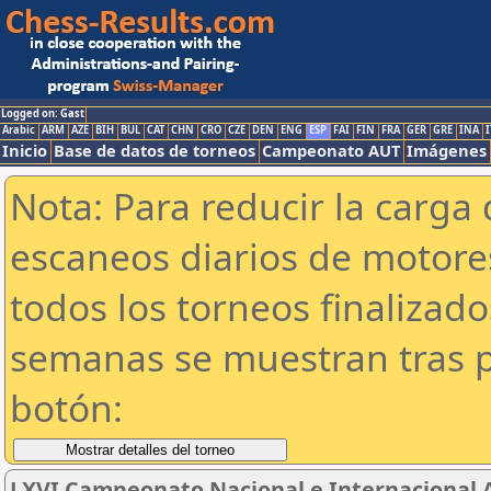
Logged on: Gast
Arabic
ARM
AZE
BIH
BUL
CAT
CHN
CRO
CZE
DEN
ENG
ESP
FAI
FIN
FRA
GER
GRE
INA
I
Inicio
Base de datos de torneos
Campeonato AUT
Imágenes
Nota: Para reducir la carga 
escaneos diarios de motor
todos los torneos finalizad
semanas se muestran tras p
botón:
LXVI Campeonato Nacional e Internacional 