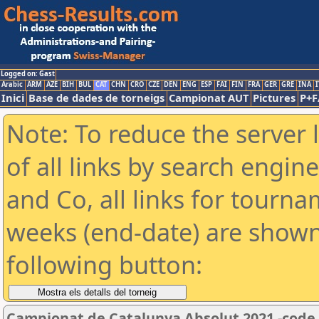
Logged on: Gast
Arabic
ARM
AZE
BIH
BUL
CAT
CHN
CRO
CZE
DEN
ENG
ESP
FAI
FIN
FRA
GER
GRE
INA
I
Inici
Base de dades de torneigs
Campionat AUT
Pictures
P+F
Note: To reduce the server 
of all links by search engin
and Co, all links for tourn
weeks (end-date) are shown 
following button:
Campionat de Catalunya Absolut 2021 -code 