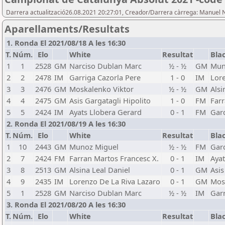
Darrera actualització26.08.2021 20:27:01, Creador/Darrera càrrega: Manuel 
Aparellaments/Resultats
1. Ronda El 2021/08/18 A les 16:30
T.
Núm.
Elo
White
Resultat
Bla
1
1
2528
GM
Narciso Dublan Marc
½ - ½
GM
Mun
2
2
2478
IM
Garriga Cazorla Pere
1 - 0
IM
Lore
3
3
2476
GM
Moskalenko Viktor
½ - ½
GM
Alsi
4
4
2475
GM
Asis Gargatagli Hipolito
1 - 0
FM
Farr
5
5
2424
IM
Ayats Llobera Gerard
0 - 1
FM
Gar
2. Ronda El 2021/08/19 A les 16:30
T.
Núm.
Elo
White
Resultat
Bla
1
10
2443
GM
Munoz Miguel
½ - ½
FM
Gar
2
7
2424
FM
Farran Martos Francesc X.
0 - 1
IM
Ayat
3
8
2513
GM
Alsina Leal Daniel
0 - 1
GM
Asis
4
9
2435
IM
Lorenzo De La Riva Lazaro
0 - 1
GM
Mos
5
1
2528
GM
Narciso Dublan Marc
½ - ½
IM
Garr
3. Ronda El 2021/08/20 A les 16:30
T.
Núm.
Elo
White
Resultat
Bla