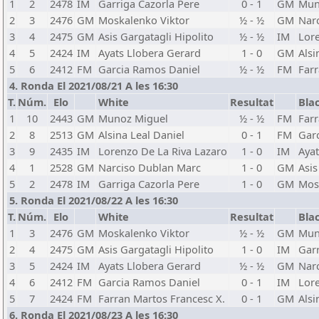
1
2
2478
IM
Garriga Cazorla Pere
0 - 1
GM
Mun
2
3
2476
GM
Moskalenko Viktor
½ - ½
GM
Nar
3
4
2475
GM
Asis Gargatagli Hipolito
½ - ½
IM
Lore
4
5
2424
IM
Ayats Llobera Gerard
1 - 0
GM
Alsi
5
6
2412
FM
Garcia Ramos Daniel
½ - ½
FM
Farr
4. Ronda El 2021/08/21 A les 16:30
T.
Núm.
Elo
White
Resultat
Bla
1
10
2443
GM
Munoz Miguel
½ - ½
FM
Farr
2
8
2513
GM
Alsina Leal Daniel
0 - 1
FM
Gar
3
9
2435
IM
Lorenzo De La Riva Lazaro
1 - 0
IM
Ayat
4
1
2528
GM
Narciso Dublan Marc
1 - 0
GM
Asis
5
2
2478
IM
Garriga Cazorla Pere
1 - 0
GM
Mos
5. Ronda El 2021/08/22 A les 16:30
T.
Núm.
Elo
White
Resultat
Bla
1
3
2476
GM
Moskalenko Viktor
½ - ½
GM
Mun
2
4
2475
GM
Asis Gargatagli Hipolito
1 - 0
IM
Garr
3
5
2424
IM
Ayats Llobera Gerard
½ - ½
GM
Nar
4
6
2412
FM
Garcia Ramos Daniel
0 - 1
IM
Lore
5
7
2424
FM
Farran Martos Francesc X.
0 - 1
GM
Alsi
6. Ronda El 2021/08/23 A les 16:30