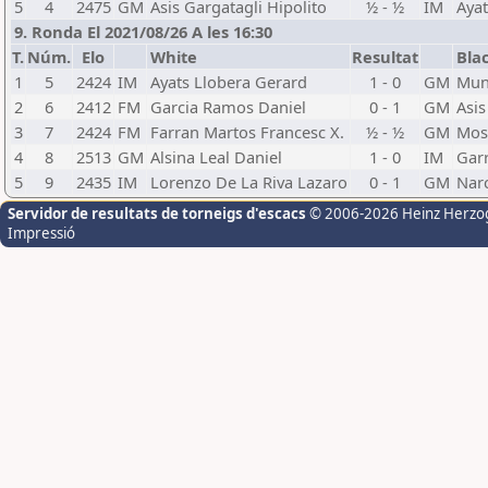
5
4
2475
GM
Asis Gargatagli Hipolito
½ - ½
IM
Ayat
9. Ronda El 2021/08/26 A les 16:30
T.
Núm.
Elo
White
Resultat
Bla
1
5
2424
IM
Ayats Llobera Gerard
1 - 0
GM
Mun
2
6
2412
FM
Garcia Ramos Daniel
0 - 1
GM
Asis
3
7
2424
FM
Farran Martos Francesc X.
½ - ½
GM
Mos
4
8
2513
GM
Alsina Leal Daniel
1 - 0
IM
Garr
5
9
2435
IM
Lorenzo De La Riva Lazaro
0 - 1
GM
Nar
Servidor de resultats de torneigs d'escacs
© 2006-2026 Heinz Herzo
Impressió