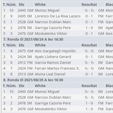
T.
Núm.
Elo
White
Resultat
Bla
1
10
2443
GM
Munoz Miguel
½ - ½
GM
Alsi
2
9
2435
IM
Lorenzo De La Riva Lazaro
0 - 1
FM
Farr
3
1
2528
GM
Narciso Dublan Marc
0 - 1
FM
Gar
4
2
2478
IM
Garriga Cazorla Pere
1 - 0
IM
Ayat
5
3
2476
GM
Moskalenko Viktor
0 - 1
GM
Asis
7. Ronda El 2021/08/24 A les 16:30
T.
Núm.
Elo
White
Resultat
Bla
1
4
2475
GM
Asis Gargatagli Hipolito
½ - ½
GM
Mun
2
5
2424
IM
Ayats Llobera Gerard
0 - 1
GM
Mos
3
6
2412
FM
Garcia Ramos Daniel
½ - ½
IM
Garr
4
7
2424
FM
Farran Martos Francesc X.
½ - ½
GM
Nar
5
8
2513
GM
Alsina Leal Daniel
0 - 1
IM
Lore
8. Ronda El 2021/08/25 A les 16:30
T.
Núm.
Elo
White
Resultat
Bla
1
10
2443
GM
Munoz Miguel
½ - ½
IM
Lore
2
1
2528
GM
Narciso Dublan Marc
½ - ½
GM
Alsi
3
2
2478
IM
Garriga Cazorla Pere
1 - 0
FM
Farr
4
3
2476
GM
Moskalenko Viktor
1 - 0
FM
Gar