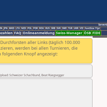
Servert
TA
JPN
MKD
LTU
NED
POL
POR
ROU
RUS
SRB
SVK
SWE
TUR
UKR
VIE
FontSize:11pt
ozahlen
FAQ
Onlineanmeldung
Swiss-Manager
ÖSB
FIDE
urchforsten aller Links (täglich 100.000
ieren, werden bei allen Turnieren, die
ch folgenden Knopf angezeigt:
er Upload: Schweizer Schachbund, Beat Rüegsegger