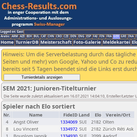
Logged on: Gast
Arabic
ARM
AZE
BIH
BUL
CAT
CHN
CRO
CZE
DEN
ENG
ESP
FAI
FIN
FRA
GER
GRE
INA
I
Home
TurnierDB
Meisterschaft
Foto-Galerie
Meldekartei
El
Hinweis: Um die Serverbelastung durch das tägliche D
Seiten und mehr) von Google, Yahoo und Co zu reduz
bereits seit 5 Tagen beendet sind die Links erst dur
SEM 2021: Junioren-Titelturnier
Die Seite wurde zuletzt aktualisiert am 16.07.2021 14:04:10, Ersteller/Letzt
Spieler nach Elo sortiert
Nr.
Name
FideID
Land
Elo
Verein/Ort
4
Angst Oliver
1334069
SUI
2182
Olten
8
Lou Vincent
1334972
SUI
2182
Zürich Réti Ask
1
Bounlom Jannik
1334930
SUI
2099
Aadorf