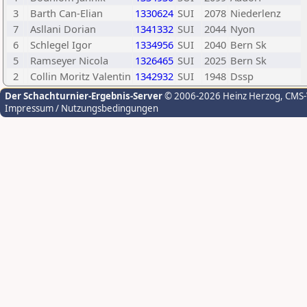
3
Barth Can-Elian
1330624
SUI
2078
Niederlenz
7
Asllani Dorian
1341332
SUI
2044
Nyon
6
Schlegel Igor
1334956
SUI
2040
Bern Sk
5
Ramseyer Nicola
1326465
SUI
2025
Bern Sk
2
Collin Moritz Valentin
1342932
SUI
1948
Dssp
Der Schachturnier-Ergebnis-Server
© 2006-2026 Heinz Herzog
, CMS
Impressum / Nutzungsbedingungen