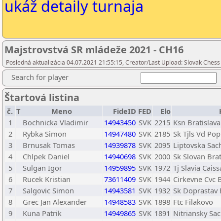
ukáž detaily turnaja
Majstrovstvá SR mládeže 2021 - CH16
Posledná aktualizácia 04.07.2021 21:55:15, Creator/Last Upload: Slovak Chess
Search for player
Štartová listina
č.
T
Meno
FideID
FED
Elo
1
Bochnicka Vladimir
14943450
SVK
2215
Ksn Bratislava
2
Rybka Simon
14947480
SVK
2185
Sk Tjls Vd Po
3
Brnusak Tomas
14939878
SVK
2095
Liptovska Sac
4
Chlpek Daniel
14940698
SVK
2000
Sk Slovan Brat
5
Sulgan Igor
14959895
SVK
1972
Tj Slavia Cais
6
Rucek Kristian
73611409
SVK
1944
Cirkevne Cvc 
7
Salgovic Simon
14943581
SVK
1932
Sk Doprastav 
8
Grec Jan Alexander
14948583
SVK
1898
Ftc Filakovo
9
Kuna Patrik
14949865
SVK
1891
Nitriansky Sa