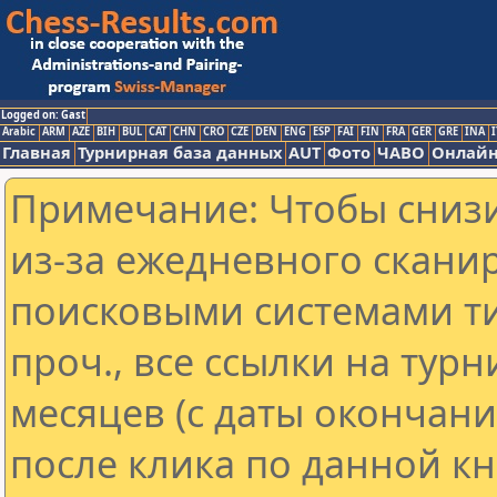
Logged on: Gast
Arabic
ARM
AZE
BIH
BUL
CAT
CHN
CRO
CZE
DEN
ENG
ESP
FAI
FIN
FRA
GER
GRE
INA
I
Главная
Турнирная база данных
AUT
Фото
ЧАВО
Онлайн
Примечание: Чтобы снизи
из-за ежедневного скани
поисковыми системами ти
проч., все ссылки на тур
месяцев (с даты окончан
после клика по данной кн