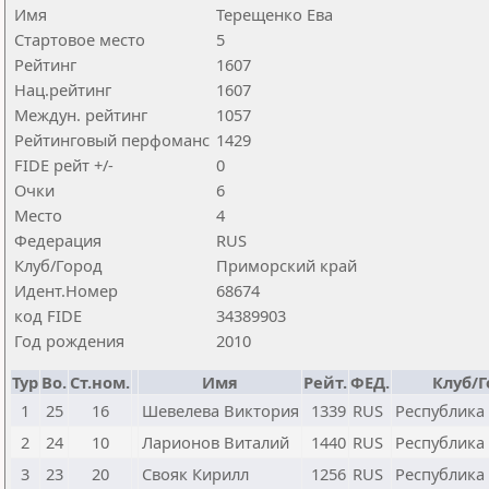
Имя
Терещенко Ева
Стартовое место
5
Рейтинг
1607
Нац.рейтинг
1607
Междун. рейтинг
1057
Рейтинговый перфоманс
1429
FIDE рейт +/-
0
Очки
6
Место
4
Федерация
RUS
Клуб/Город
Приморский край
Идент.Номер
68674
код FIDE
34389903
Год рождения
2010
Тур
Bo.
Ст.ном.
Имя
Рейт.
ФЕД.
Клуб/
1
25
16
Шевелева Виктория
1339
RUS
Республика
2
24
10
Ларионов Виталий
1440
RUS
Республика
3
23
20
Свояк Кирилл
1256
RUS
Республика