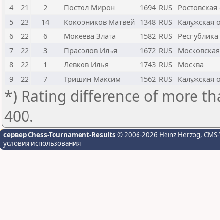
4
21
2
Постол Мирон
1694
RUS
Ростовская
5
23
14
Кокорников Матвей
1348
RUS
Калужская 
6
22
6
Мокеева Злата
1582
RUS
Республика 
7
22
3
Прасолов Илья
1672
RUS
Московская
8
22
1
Левков Илья
1743
RUS
Москва
9
22
7
Тришин Максим
1562
RUS
Калужская 
*) Rating difference of more th
400.
сервер Chess-Tournament-Results
© 2006-2026 Heinz Herzog
, CMS-
условия использования