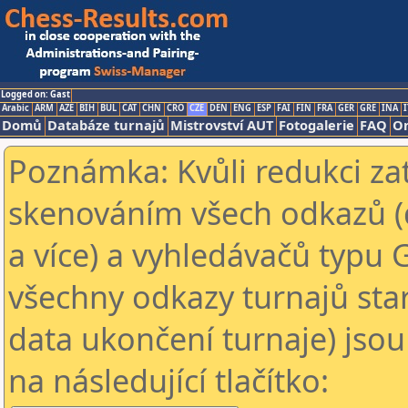
Logged on: Gast
Arabic
ARM
AZE
BIH
BUL
CAT
CHN
CRO
CZE
DEN
ENG
ESP
FAI
FIN
FRA
GER
GRE
INA
I
Domů
Databáze turnajů
Mistrovství AUT
Fotogalerie
FAQ
On
Poznámka: Kvůli redukci za
skenováním všech odkazů (
a více) a vyhledávačů typu 
všechny odkazy turnajů star
data ukončení turnaje) jsou
na následující tlačítko: