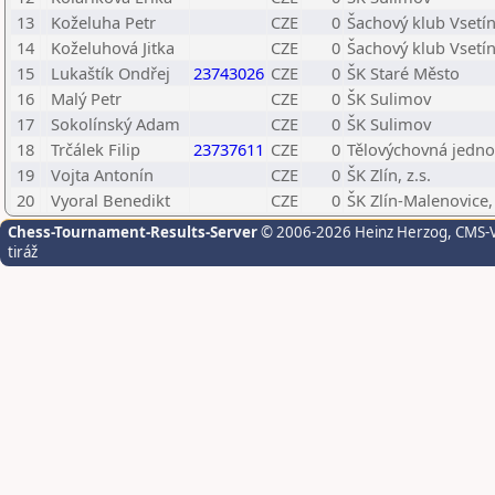
13
Koželuha Petr
CZE
0
Šachový klub Vsetín,
14
Koželuhová Jitka
CZE
0
Šachový klub Vsetín,
15
Lukaštík Ondřej
23743026
CZE
0
ŠK Staré Město
16
Malý Petr
CZE
0
ŠK Sulimov
17
Sokolínský Adam
CZE
0
ŠK Sulimov
18
Trčálek Filip
23737611
CZE
0
Tělovýchovná jednot
19
Vojta Antonín
CZE
0
ŠK Zlín, z.s.
20
Vyoral Benedikt
CZE
0
ŠK Zlín-Malenovice, 
Chess-Tournament-Results-Server
© 2006-2026 Heinz Herzog
, CMS-
tiráž