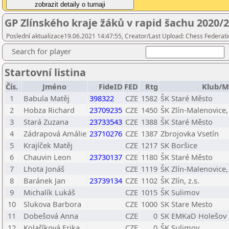
GP Zlínského kraje žáků v rapid šachu 2020/
Poslední aktualizace19.06.2021 14:47:55, Creator/Last Upload: Chess Federati
Search for player
Startovní listina
Čís.
Jméno
FideID
FED
Rtg
Klub/M
1
Babula Matěj
398322
CZE
1582
ŠK Staré Město
2
Hobza Richard
23709235
CZE
1450
ŠK Zlín-Malenovice, 
3
Stará Zuzana
23733543
CZE
1388
ŠK Staré Město
4
Zádrapová Amálie
23710276
CZE
1387
Zbrojovka Vsetín
5
Krajíček Matěj
CZE
1217
SK Boršice
6
Chauvin Leon
23730137
CZE
1180
ŠK Staré Město
7
Lhota Jonáš
CZE
1119
ŠK Zlín-Malenovice, 
8
Baránek Jan
23739134
CZE
1102
ŠK Zlín, z.s.
9
Michalík Lukáš
CZE
1015
ŠK Sulimov
10
Slukova Barbora
CZE
1000
SK Stare Mesto
11
Dobešová Anna
CZE
0
SK EMKaD Holešov
12
Kolaříková Erika
CZE
0
ŠK Sulimov